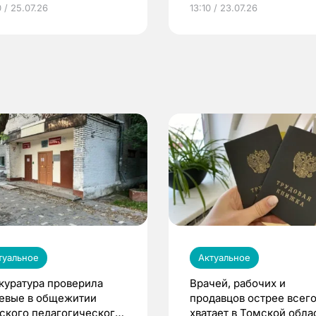
грамме ЕР
репродуктивное здоров
 / 25.07.26
13:10 / 23.07.26
по ОМС!
туальное
Актуальное
куратура проверила
Врачей, рабочих и
евые в общежитии
продавцов острее всего
ского педагогического
хватает в Томской обла