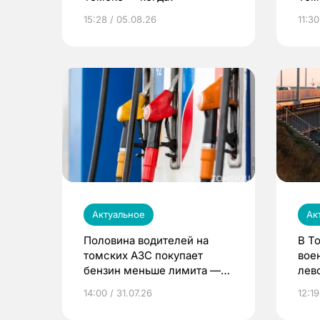
уни
15:28 / 05.08.26
11:30
Актуальное
Ак
Половина водителей на
В Т
томских АЗС покупает
вое
бензин меньше лимита —
лев
мэр
14:00 / 31.07.26
12:19