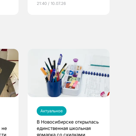
ье
21:40 / 10.07.26
Актуальное
В Новосибирске открылась
 не
единственная школьная
сти
ярмарка со скидками