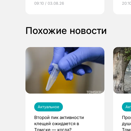
электронные квитанции и
про
09:10 / 03.08.26
20:10
выиграть призы
Похожие новости
Актуальное
Ак
Второй пик активности
Про
клещей ожидается в
душ
Томске — когда?
Том