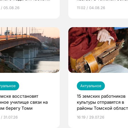
верситета
 / 05.08.26
11:02 / 04.08.26
туальное
Актуальное
омске восстановят
15 земских работников
нное училище связи на
культуры отправятся в
ом берегу Томи
районы Томской облас
 / 31.07.26
16:19 / 29.07.26