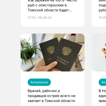
Язь заражен на 100%: число
Бен
рыб с описторхозом в
под
Томской области будет
руб
расти
17:00 / 06.08.26
14:3
Актуальное
Ак
Врачей, рабочих и
В Н
продавцов острее всего не
еди
хватает в Томской области
ярм