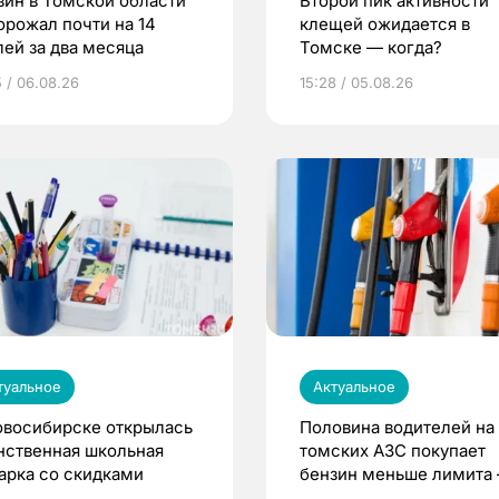
зин в Томской области
Второй пик активности
орожал почти на 14
клещей ожидается в
лей за два месяца
Томске — когда?
5 / 06.08.26
15:28 / 05.08.26
туальное
Актуальное
овосибирске открылась
Половина водителей на
нственная школьная
томских АЗС покупает
арка со скидками
бензин меньше лимита
мэр