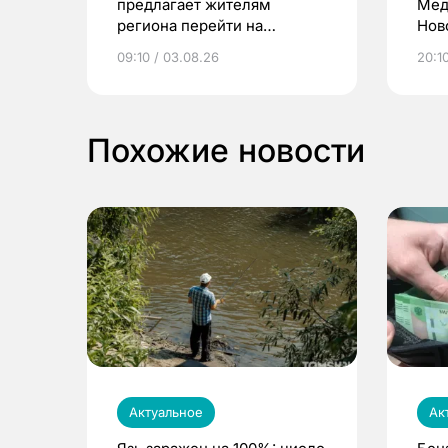
предлагает жителям
Мед
региона перейти на
Нов
электронные квитанции и
про
09:10 / 03.08.26
20:10
выиграть призы
Похожие новости
Актуальное
Ак