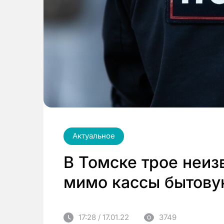
Актуальное
В Томске трое неиз
мимо кассы бытов
17:28 / 17.01.22
3749