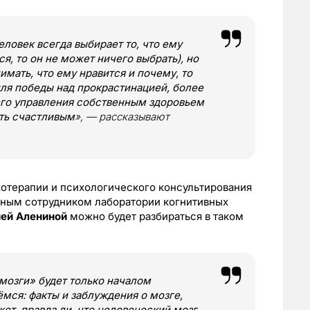
еловек всегда выбирает то, что ему
ся, то он не может ничего выбрать), но
имать, что ему нравится и почему, то
ля победы над прокрастинацией, более
го управления собственным здоровьем
ыть счастливым
», — рассказывают
хотерапии и психологического консультирования
чным сотрудником лаборатории когнитивных
ией Алениной
можно будет разбираться в таком
 мозги» будет только началом
мся: факты и заблуждения о мозге,
жет, правда ли, что человеческий мозг