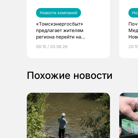
Новости компаний
Но
«Томскэнергосбыт»
Поч
предлагает жителям
Мед
региона перейти на
Нов
электронные квитанции и
про
09:10 / 03.08.26
20:10
выиграть призы
Похожие новости