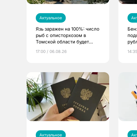
Актуальное
Ак
Язь заражен на 100%: число
Бен
рыб с описторхозом в
под
Томской области будет
руб
расти
17:00 / 06.08.26
14:3
Актуальное
Ак