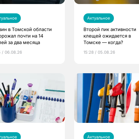
туальное
Актуальное
зин в Томской области
Второй пик активности
орожал почти на 14
клещей ожидается в
лей за два месяца
Томске — когда?
5 / 06.08.26
15:28 / 05.08.26
туальное
Актуальное