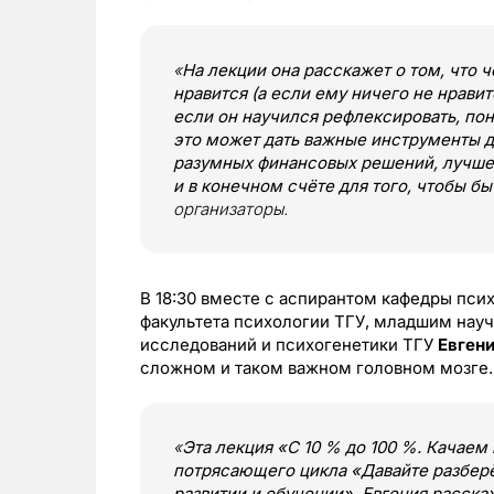
«
На лекции она расскажет о том, что ч
нравится (а если ему ничего не нравит
если он научился рефлексировать, пон
это может дать важные инструменты д
разумных финансовых решений, лучше
и в конечном счёте для того, чтобы б
организаторы.
В 18:30 вместе с аспирантом кафедры пси
факультета психологии ТГУ, младшим нау
исследований и психогенетики ТГУ
Евген
сложном и таком важном головном мозге.
«
Эта лекция «С 10 % до 100 %. Качаем
потрясающего цикла «Давайте разберё
развитии и обучении». Евгения расска