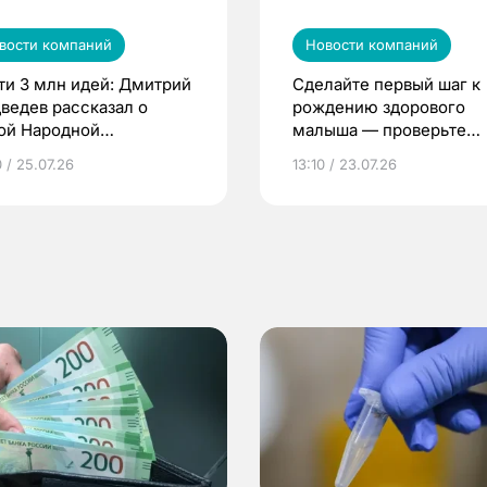
вости компаний
Новости компаний
ти 3 млн идей: Дмитрий
Сделайте первый шаг к
ведев рассказал о
рождению здорового
ой Народной
малыша — проверьте
грамме ЕР
репродуктивное здоров
 / 25.07.26
13:10 / 23.07.26
по ОМС!