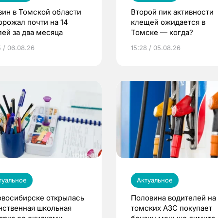
зин в Томской области
Второй пик активности
орожал почти на 14
клещей ожидается в
лей за два месяца
Томске — когда?
5 / 06.08.26
15:28 / 05.08.26
туальное
Актуальное
овосибирске открылась
Половина водителей на
нственная школьная
томских АЗС покупает