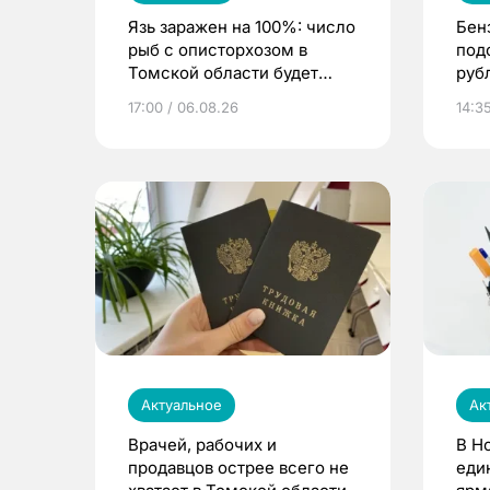
Язь заражен на 100%: число
Бен
рыб с описторхозом в
под
Томской области будет
руб
расти
17:00 / 06.08.26
14:3
Актуальное
Ак
Врачей, рабочих и
В Н
продавцов острее всего не
еди