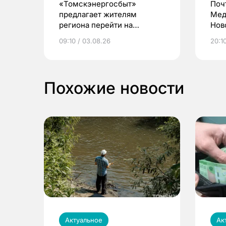
«Томскэнергосбыт»
Поч
предлагает жителям
Мед
региона перейти на
Нов
электронные квитанции и
про
09:10 / 03.08.26
20:10
выиграть призы
Похожие новости
Актуальное
Ак