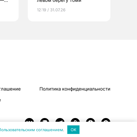
 —
левом берегу Томи
12:19 / 31.07.26
глашение
Политика конфиденциальности
e
Пользовательским соглашением
.
OK