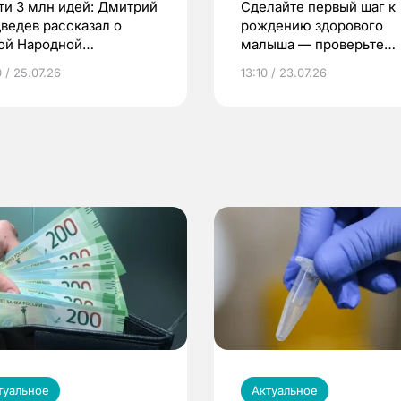
ти 3 млн идей: Дмитрий
Сделайте первый шаг к
ведев рассказал о
рождению здорового
ой Народной
малыша — проверьте
грамме ЕР
репродуктивное здоров
 / 25.07.26
13:10 / 23.07.26
по ОМС!
туальное
Актуальное