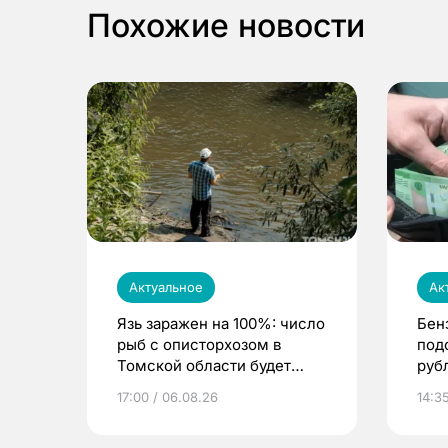
Похожие новости
Актуальное
Ак
Язь заражен на 100%: число
Бен
рыб с описторхозом в
под
Томской области будет
руб
расти
17:00 / 06.08.26
14:3