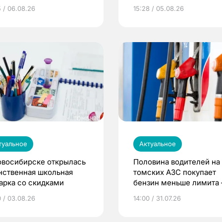
5 / 06.08.26
15:28 / 05.08.26
туальное
Актуальное
овосибирске открылась
Половина водителей на
нственная школьная
томских АЗС покупает
арка со скидками
бензин меньше лимита
мэр
0 / 03.08.26
14:00 / 31.07.26