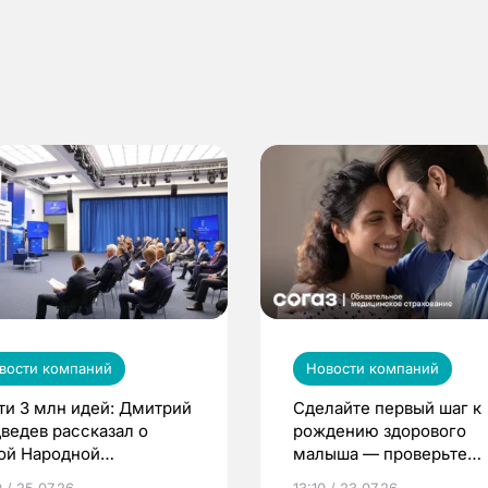
вости компаний
Новости компаний
ти 3 млн идей: Дмитрий
Сделайте первый шаг к
ведев рассказал о
рождению здорового
ой Народной
малыша — проверьте
грамме ЕР
репродуктивное здоров