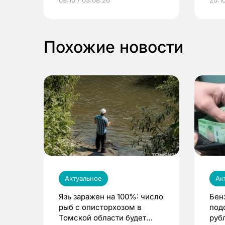
09:10 / 03.08.26
20:10
выиграть призы
Похожие новости
Актуальное
Ак
Язь заражен на 100%: число
Бен
рыб с описторхозом в
под
Томской области будет
руб