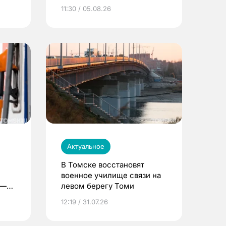
университета
11:30 / 05.08.26
Актуальное
В Томске восстановят
военное училище связи на
 —
левом берегу Томи
12:19 / 31.07.26