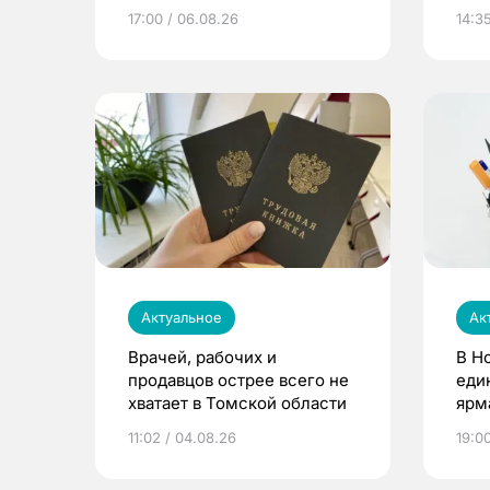
расти
17:00 / 06.08.26
14:3
Актуальное
Ак
Врачей, рабочих и
В Н
продавцов острее всего не
еди
хватает в Томской области
ярм
11:02 / 04.08.26
19:0