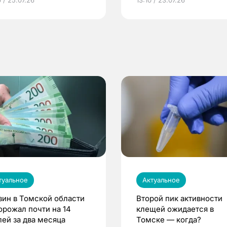
 / 25.07.26
13:10 / 23.07.26
по ОМС!
туальное
Актуальное
зин в Томской области
Второй пик активности
орожал почти на 14
клещей ожидается в
лей за два месяца
Томске — когда?