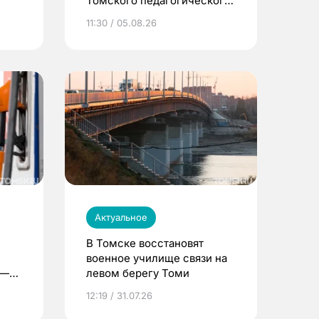
Томского педагогического
университета
11:30 / 05.08.26
Актуальное
В Томске восстановят
военное училище связи на
 —
левом берегу Томи
12:19 / 31.07.26