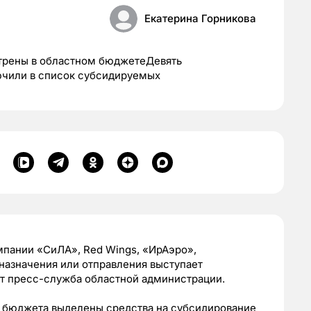
Екатерина Горникова
отрены в областном бюджетеДевять
ючили в список субсидируемых
пании «СиЛА», Red Wings, «ИрАэро»,
назначения или отправления выступает
т пресс-служба областной администрации.
го бюджета выделены средства на субсидирование