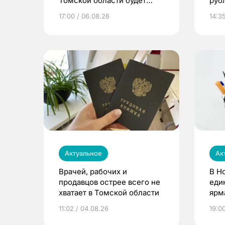
Томской области будет
руб
расти
17:00 / 06.08.26
14:3
Актуальное
Ак
Врачей, рабочих и
В Н
продавцов острее всего не
еди
хватает в Томской области
ярм
11:02 / 04.08.26
19:0