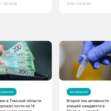
грамме ЕР
репродуктивное здоров
 / 25.07.26
13:10 / 23.07.26
по ОМС!
туальное
Актуальное
зин в Томской области
Второй пик активности
орожал почти на 14
клещей ожидается в