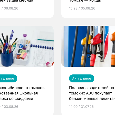
лей за два месяца
Томске — когда?
5 / 06.08.26
15:28 / 05.08.26
туальное
Актуальное
овосибирске открылась
Половина водителей на
нственная школьная
томских АЗС покупает
арка со скидками
бензин меньше лимита
мэр
0 / 03.08.26
14:00 / 31.07.26