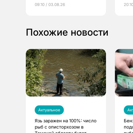
электронные квитанции и
про
09:10 / 03.08.26
20:10
выиграть призы
Похожие новости
Актуальное
Ак
Язь заражен на 100%: число
Бен
рыб с описторхозом в
под