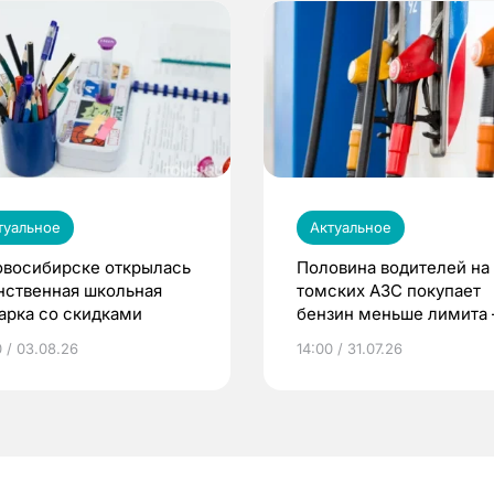
туальное
Актуальное
овосибирске открылась
Половина водителей на
нственная школьная
томских АЗС покупает
арка со скидками
бензин меньше лимита
мэр
0 / 03.08.26
14:00 / 31.07.26