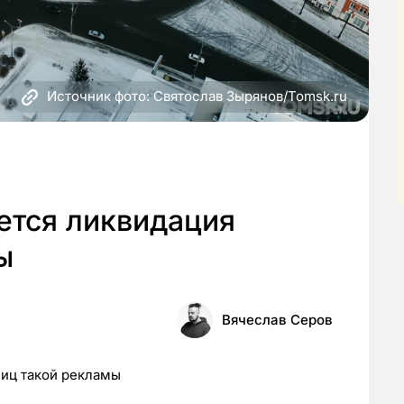
Источник фото: Святослав Зырянов/Tomsk.ru
ется ликвидация
ы
Вячеслав Серов
ниц такой рекламы