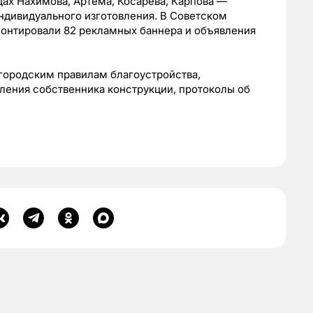
ах Нахимова, Артема, Косарева, Карпова —
ндивидуального изготовления. В Советском
онтировали 82 рекламных баннера и объявления
городским правилам благоустройства,
вления собственника конструкции, протоколы об