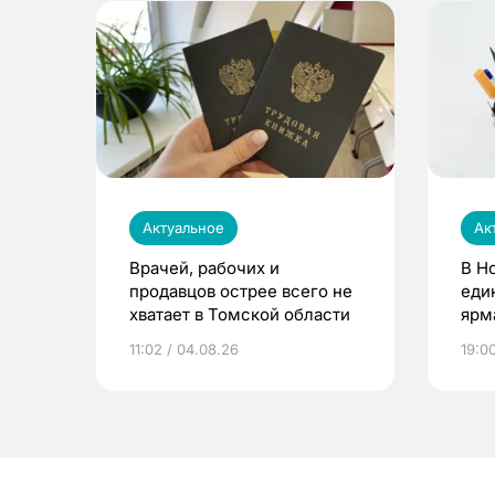
Актуальное
Ак
Врачей, рабочих и
В Н
продавцов острее всего не
еди
хватает в Томской области
ярм
11:02 / 04.08.26
19:0