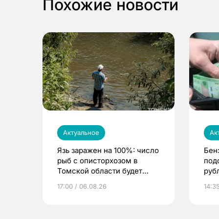
Похожие новости
Актуальное
Ак
Язь заражен на 100%: число
Бен
рыб с описторхозом в
под
Томской области будет
руб
расти
17:00 / 06.08.26
14:3