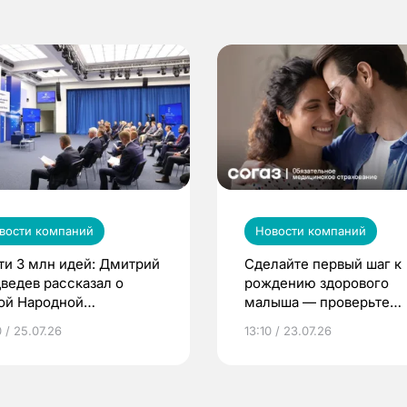
вости компаний
Новости компаний
ти 3 млн идей: Дмитрий
Сделайте первый шаг к
ведев рассказал о
рождению здорового
ой Народной
малыша — проверьте
грамме ЕР
репродуктивное здоров
 / 25.07.26
13:10 / 23.07.26
по ОМС!