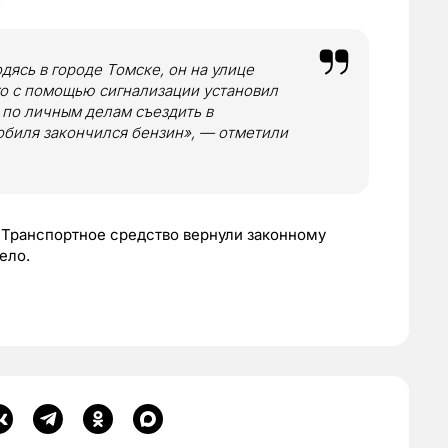
дясь в городе Томске, он на улице
го с помощью сигнализации установил
 по личным делам съездить в
мобиля закончился бензин», — отметили
 Транспортное средство вернули законному
ело.