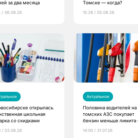
лей за два месяца
Томске — когда?
5 / 06.08.26
15:28 / 05.08.26
туальное
Актуальное
овосибирске открылась
Половина водителей на
нственная школьная
томских АЗС покупает
арка со скидками
бензин меньше лимита
мэр
0 / 03.08.26
14:00 / 31.07.26