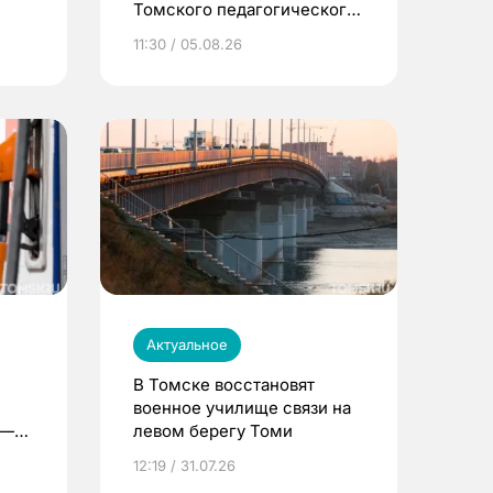
Томского педагогического
университета
11:30 / 05.08.26
Актуальное
В Томске восстановят
военное училище связи на
 —
левом берегу Томи
12:19 / 31.07.26