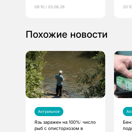
электронные квитанции и
про
09:10 / 03.08.26
20:10
выиграть призы
Похожие новости
Актуальное
Ак
Язь заражен на 100%: число
Бен
рыб с описторхозом в
под