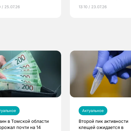
грамме ЕР
репродуктивное здоров
 / 25.07.26
13:10 / 23.07.26
по ОМС!
туальное
Актуальное
зин в Томской области
Второй пик активности
орожал почти на 14
клещей ожидается в