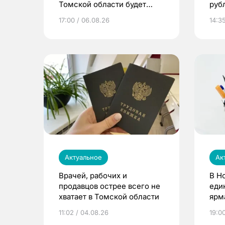
Томской области будет
руб
расти
17:00 / 06.08.26
14:3
Актуальное
Ак
Врачей, рабочих и
В Н
продавцов острее всего не
еди
хватает в Томской области
ярм
11:02 / 04.08.26
19:0