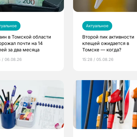
туальное
Актуальное
зин в Томской области
Второй пик активности
орожал почти на 14
клещей ожидается в
лей за два месяца
Томске — когда?
5 / 06.08.26
15:28 / 05.08.26