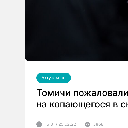
Актуальное
Томичи пожаловали
на копающегося в 
15:31 / 25.02.22
3868