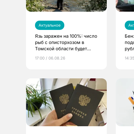
Актуальное
Ак
Язь заражен на 100%: число
Бен
рыб с описторхозом в
под
Томской области будет
руб
расти
17:00 / 06.08.26
14:3