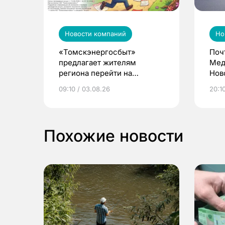
Новости компаний
Но
«Томскэнергосбыт»
Поч
предлагает жителям
Мед
региона перейти на
Нов
электронные квитанции и
про
09:10 / 03.08.26
20:10
выиграть призы
Похожие новости