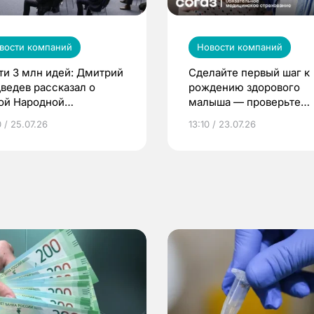
вости компаний
Новости компаний
ти 3 млн идей: Дмитрий
Сделайте первый шаг к
ведев рассказал о
рождению здорового
ой Народной
малыша — проверьте
грамме ЕР
репродуктивное здоров
 / 25.07.26
13:10 / 23.07.26
по ОМС!