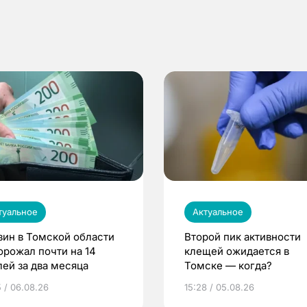
туальное
Актуальное
зин в Томской области
Второй пик активности
орожал почти на 14
клещей ожидается в
лей за два месяца
Томске — когда?
5 / 06.08.26
15:28 / 05.08.26