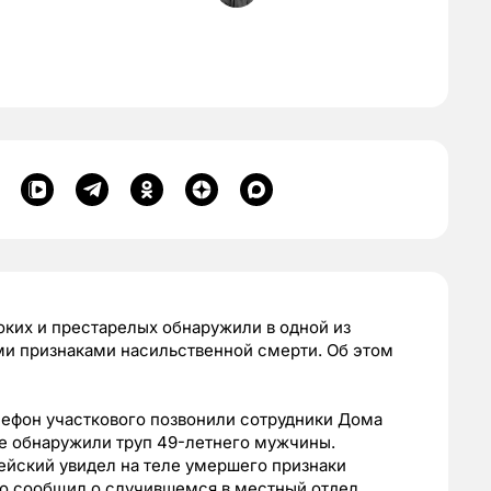
ких и престарелых обнаружили в одной из
ми признаками насильственной смерти. Об этом
елефон участкового позвонили сотрудники Дома
ые обнаружили труп 49-летнего мужчины.
йский увидел на теле умершего признаки
о сообщил о случившемся в местный отдел