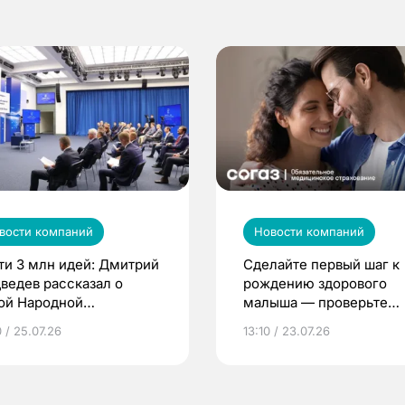
вости компаний
Новости компаний
ти 3 млн идей: Дмитрий
Сделайте первый шаг к
ведев рассказал о
рождению здорового
ой Народной
малыша — проверьте
грамме ЕР
репродуктивное здоров
 / 25.07.26
13:10 / 23.07.26
по ОМС!