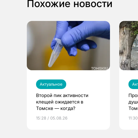
Похожие новости
Актуальное
Ак
Второй пик активности
Про
клещей ожидается в
душ
Томске — когда?
Том
уни
15:28 / 05.08.26
11:30