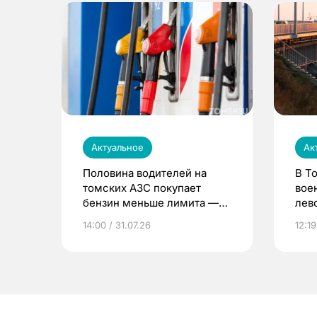
Актуальное
Ак
Половина водителей на
В Т
томских АЗС покупает
вое
бензин меньше лимита —
лев
мэр
14:00 / 31.07.26
12:19