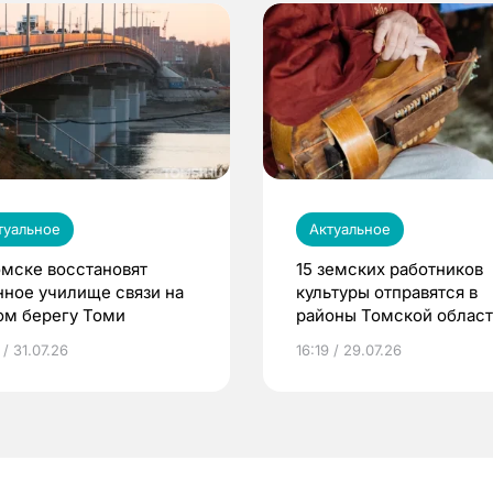
туальное
Актуальное
омске восстановят
15 земских работников
нное училище связи на
культуры отправятся в
ом берегу Томи
районы Томской облас
 / 31.07.26
16:19 / 29.07.26