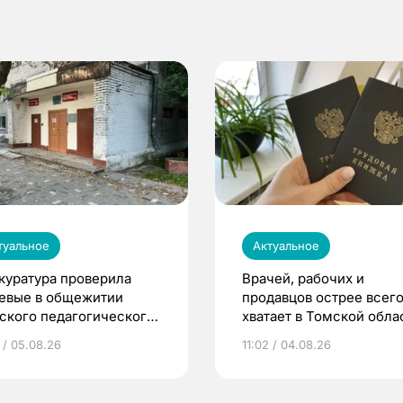
туальное
Актуальное
куратура проверила
Врачей, рабочих и
евые в общежитии
продавцов острее всего
ского педагогического
хватает в Томской обла
верситета
 / 05.08.26
11:02 / 04.08.26