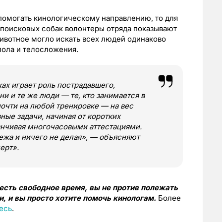
е помогать кинологическому направлению, то для
е поисковых собак волонтеры отряда показывают
ивотное могло искать всех людей одинаково
пола и телосложения.
ах играет роль пострадавшего,
ни и те же люди — те, кто занимается в
почти на любой тренировке — на вес
ные задачи, начиная от коротких
анчивая многочасовыми аттестациями.
жа и ничего не делая», — объясняют
ерт».
 есть свободное время, вы не против полежать
и, и вы просто хотите помочь кинологам.
Более
есь
.