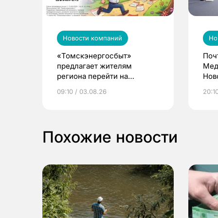
Новости компаний
Но
«Томскэнергосбыт»
Поч
предлагает жителям
Мед
региона перейти на
Нов
электронные квитанции и
про
09:10 / 03.08.26
20:10
выиграть призы
Похожие новости