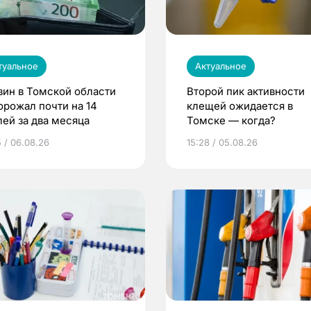
туальное
Актуальное
зин в Томской области
Второй пик активности
орожал почти на 14
клещей ожидается в
лей за два месяца
Томске — когда?
5 / 06.08.26
15:28 / 05.08.26