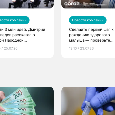
вости компаний
Новости компаний
ти 3 млн идей: Дмитрий
Сделайте первый шаг к
ведев рассказал о
рождению здорового
ой Народной
малыша — проверьте
грамме ЕР
репродуктивное здоров
 / 25.07.26
13:10 / 23.07.26
по ОМС!