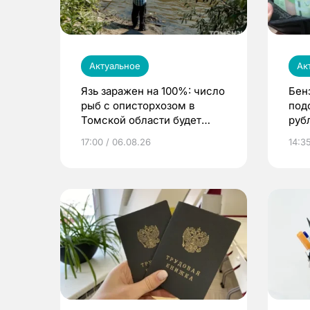
Актуальное
Ак
Язь заражен на 100%: число
Бен
рыб с описторхозом в
под
Томской области будет
руб
расти
17:00 / 06.08.26
14:3