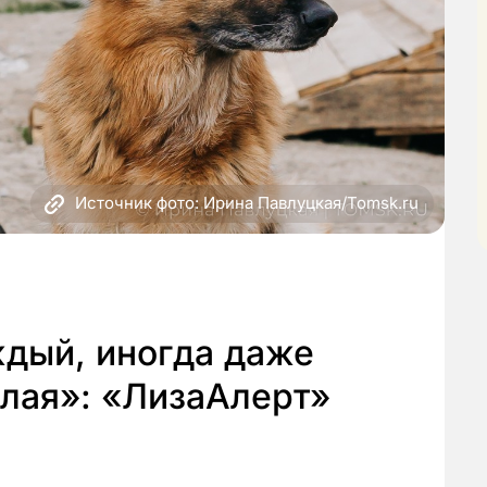
Источник фото: Ирина Павлуцкая/Tomsk.ru
дый, иногда даже
елая»: «ЛизаАлерт»