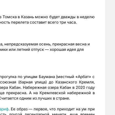
з Томска в Казань можно будет дважды в неделю
ость перелета составит всего три часа.
а, непредсказуемая осень, прекрасная весна и
ики или летний отпуск — хорошая идея для
рогулка по улицам Баумана (местный «Арбат» с
оюзная (барная улица) до Казанского Кремля,
ера Кабан. Набережная озера Кабан в 2020 году
бще прекрасна. А на Кремлевской набережной в
Считается одним из лучших в стране.
ариф
. Ее образ — первое, что приходит на ум при
есть другой легендарной мечети, еще времен