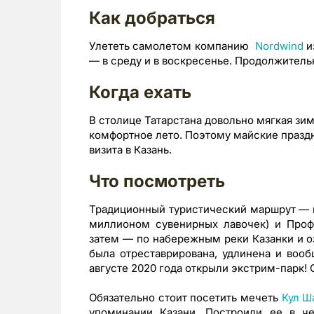
Как добраться
Улететь самолетом компанию
Nordwind
и
— в среду и в воскресенье. Продолжительн
Когда ехать
В столице Татарстана довольно мягкая зим
комфортное лето. Поэтому майские праздн
визита в Казань.
Что посмотреть
Традиционный туристический маршрут — п
миллионом сувенирных лавочек) и Профс
затем — по набережным реки Казанки и оз
была отреставрирована, удлинена и воо
августе 2020 года открыли экстрим-парк! 
Обязательно стоит посетить мечеть
Кул Ш
упоминании Казани. Построили ее в ч