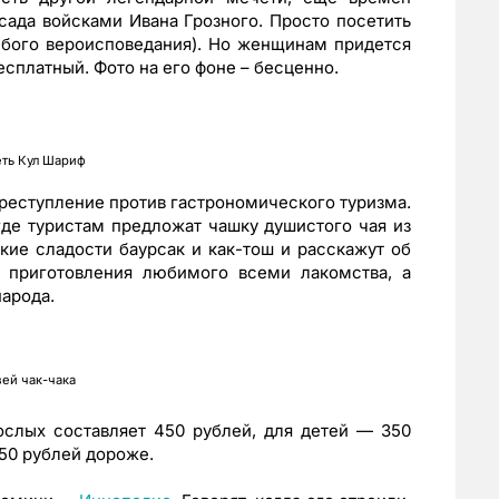
сада войсками Ивана Грозного. Просто посетить
ого вероисповедания). Но женщинам придется
есплатный. Фото на его фоне – бесценно.
ть Кул Шариф
преступление против гастрономического туризма.
 где туристам предложат чашку душистого чая из
кие сладости баурсак и как-тош и расскажут об
 приготовления любимого всеми лакомства, а
народа.
ей чак-чака
ослых составляет 450 рублей, для детей — 350
 50 рублей дороже.