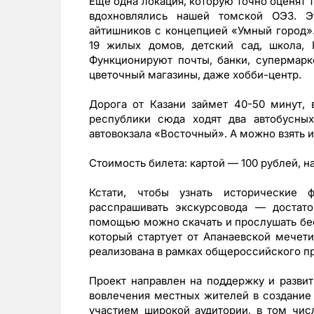
Еще одна локация, которую точно оценят
вдохновлялись нашей томской ОЭЗ. 
айтишников с концепцией «Умный город».
19 жилых домов, детский сад, школа, 
Функционируют почты, банки, супермарке
цветочный магазины, даже хобби-центр.
Дорога от Казани займет 40-50 минут, 
республики сюда ходят два автобусны
автовокзала «Восточный». А можно взять и
Стоимость билета: картой — 100 рублей, н
Кстати, чтобы узнать исторические 
расспрашивать экскурсовода — достат
помощью можно скачать и прослушать бе
который стартует от Апанаевской мечет
реализована в рамках общероссийского п
Проект направлен на поддержку и развит
вовлечения местных жителей в создание
участием широкой аудитории, в том числ