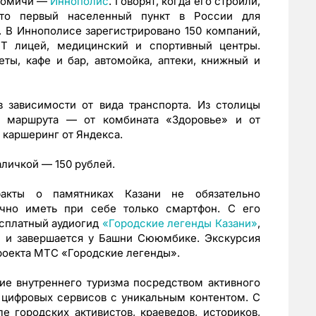
 томичи —
Иннополис
. Говорят, когда его строили,
Это первый населенный пункт в России для
 В Иннополисе зарегистрировано 150 компаний,
IT лицей, медицинский и спортивный центры.
ты, кафе и бар, автомойка, аптеки, книжный и
в зависимости от вида транспорта. Из столицы
х маршрута — от комбината «Здоровье» и от
 каршеринг от Яндекса.
аличкой — 150 рублей.
факты о памятниках Казани не обязательно
очно иметь при себе только смартфон. С его
сплатный аудиогид
«Городские легенды Казани»
,
и и завершается у Башни Сююмбике. Экскурсия
роекта МТС «Городские легенды».
ие внутреннего туризма посредством активного
 цифровых сервисов с уникальным контентом. С
е городских активистов, краеведов, историков,