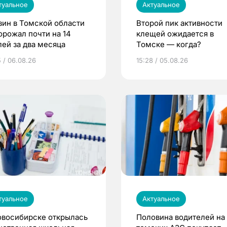
туальное
Актуальное
зин в Томской области
Второй пик активности
орожал почти на 14
клещей ожидается в
лей за два месяца
Томске — когда?
5 / 06.08.26
15:28 / 05.08.26
туальное
Актуальное
овосибирске открылась
Половина водителей на