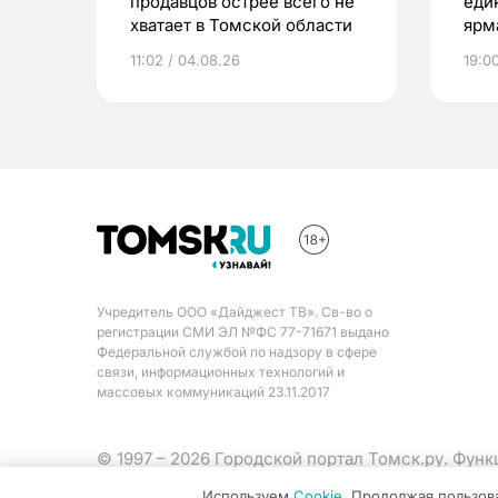
продавцов острее всего не
еди
хватает в Томской области
ярм
11:02 / 04.08.26
19:0
Учредитель ООО «Дайджест ТВ». Св-во о
регистрации СМИ ЭЛ №ФС 77-71671 выдано
Федеральной службой по надзору в сфере
связи, информационных технологий и
массовых коммуникаций 23.11.2017
© 1997 – 2026 Городской портал Томск.ру. Фун
Министерства цифрового развития, связи и ма
Используем
Cookie
. Продолжая пользов