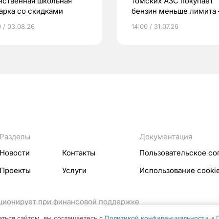
нственная школьная
томских АЗС покупает
арка со скидками
бензин меньше лимита
мэр
0 / 03.08.26
14:00 / 31.07.26
Разделы
Документация
Новости
Контакты
Пользовательское со
Проекты
Услуги
Использование cooki
кционирует при финансовой поддержке
ссовых коммуникаций Российской Федерации.
аться сайтом, вы соглашаетесь с
Политикой конфиденциальности
и