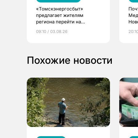
«Томскэнергосбыт»
Поч
предлагает жителям
Мед
региона перейти на
Нов
электронные квитанции и
про
09:10 / 03.08.26
20:10
выиграть призы
Похожие новости