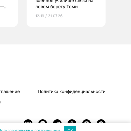
военное училище связи на
 —
левом берегу Томи
12:19 / 31.07.26
глашение
Политика конфиденциальности
e
Пользовательским соглашением
.
OK