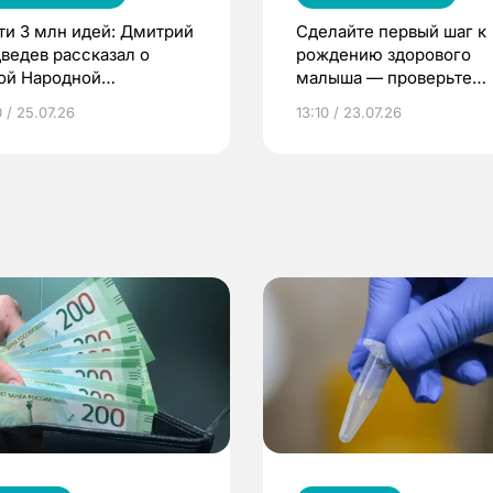
ти 3 млн идей: Дмитрий
Сделайте первый шаг к
ведев рассказал о
рождению здорового
ой Народной
малыша — проверьте
грамме ЕР
репродуктивное здоров
 / 25.07.26
13:10 / 23.07.26
по ОМС!