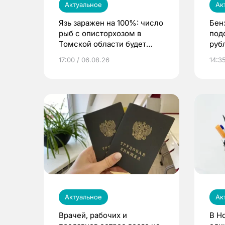
Актуальное
Ак
Язь заражен на 100%: число
Бен
рыб с описторхозом в
под
Томской области будет
руб
расти
17:00 / 06.08.26
14:3
Актуальное
Ак
Врачей, рабочих и
В Н