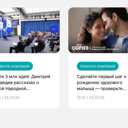
вости компаний
Новости компаний
ти 3 млн идей: Дмитрий
Сделайте первый шаг к
ведев рассказал о
рождению здорового
ой Народной
малыша — проверьте
грамме ЕР
репродуктивное здоров
 / 25.07.26
13:10 / 23.07.26
по ОМС!