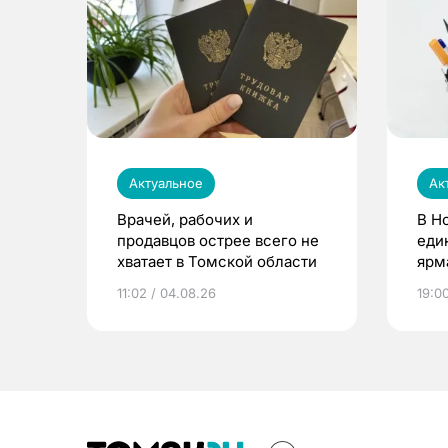
Актуальное
Ак
Врачей, рабочих и
В Н
продавцов острее всего не
еди
хватает в Томской области
ярм
11:02 / 04.08.26
19:0