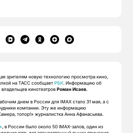
ая зрителям новую технологию просмотра кино,
сылкой на ТАСС сообщает
РБК
. Информацию об
и владельцев кинотеатров
Роман Исаев
.
бочим днем в России для IMAX стало 31 мая, а с
трудники компании. Эту же информацию
амера, топор!» журналистка Анна Афанасьева.
»
, в России было около 50 IMAX-залов, один из
оследние пять лет отечественный рынок приносил