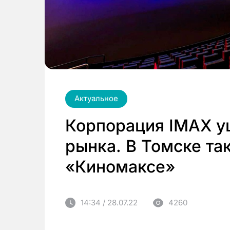
Актуальное
Корпорация IMAX у
рынка. В Томске так
«Киномаксе»
14:34 / 28.07.22
4260