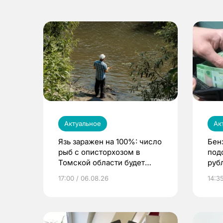
Актуальное
Ак
Язь заражен на 100%: число
Бен
рыб с описторхозом в
под
Томской области будет
руб
расти
17:00 / 06.08.26
14:3