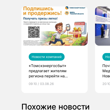
Новости компаний
Но
«Томскэнергосбыт»
Поч
предлагает жителям
Мед
региона перейти на
Нов
электронные квитанции и
про
09:10 / 03.08.26
20:10
выиграть призы
Похожие новости