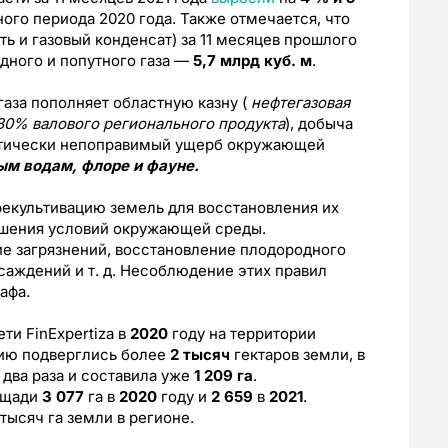
ого периода 2020 года. Также отмечается, что
ь и газовый конденсат) за 11 месяцев прошлого
одного и попутного газа —
5,7 млрд куб. м
.
газа пополняет областную казну (
нефтегазовая
30% валового регионального продукта
), добыча
ктически непоправимый ущерб окружающей
ым водам, флоре и фауне.
рекультивацию земель для восстановления их
учшения условий окружающей среды.
ие загрязнений, восстановление плодородного
саждений и т. д. Несоблюдение этих правил
афа.
ти FinExpertiza в
2020
году на территории
ию подверглись более
2 тысяч
гектаров земли, в
два раза и составила уже
1 209 га
.
лощади
3 077
га в
2020
году и
2 659
в
2021
.
ысяч га земли в регионе.