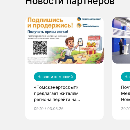
Новости партнеров
Новости компаний
Но
«Томскэнергосбыт»
Поч
предлагает жителям
Мед
региона перейти на
Нов
электронные квитанции и
про
09:10 / 03.08.26
20:10
выиграть призы