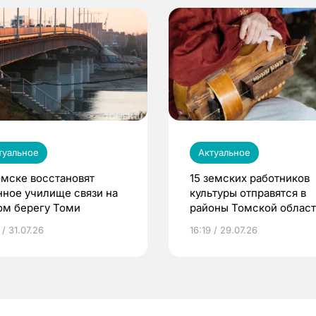
туальное
Актуальное
омске восстановят
15 земских работников
нное училище связи на
культуры отправятся в
ом берегу Томи
районы Томской облас
 / 31.07.26
16:19 / 29.07.26