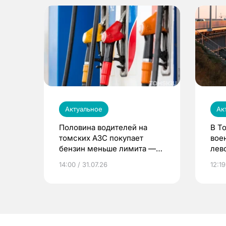
Актуальное
Ак
Половина водителей на
В Т
томских АЗС покупает
вое
бензин меньше лимита —
лев
мэр
14:00 / 31.07.26
12:19