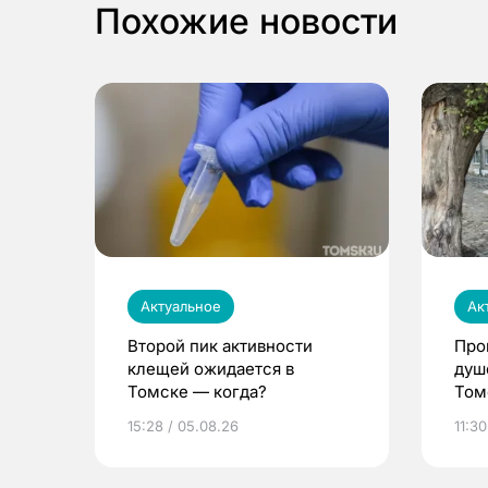
Похожие новости
Актуальное
Ак
Второй пик активности
Про
клещей ожидается в
душ
Томске — когда?
Том
уни
15:28 / 05.08.26
11:30