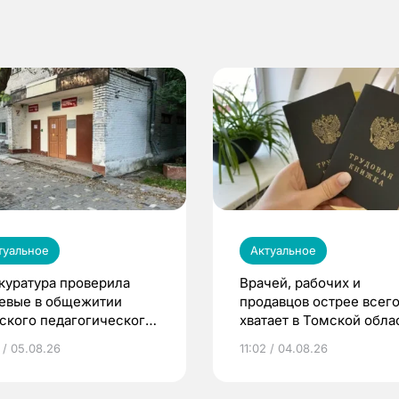
туальное
Актуальное
куратура проверила
Врачей, рабочих и
евые в общежитии
продавцов острее всего
ского педагогического
хватает в Томской обла
верситета
 / 05.08.26
11:02 / 04.08.26