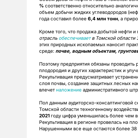
%
соответственно относительно аналогичн
объем добычи жидких углеводородов (нефт
года составил более
6,4 млн тонн
, а прир
Кроме того, что продажа добытой нефти и 
отрасль
обеспечивает
в Томской области 
этих природных ископаемых наносит пра
среде:
почве, водным объектам, грунтов
Поэтому предприятия обязаны проводить 
плодородия и других характеристик и ул
Рекультивация предусматривает устранен
слоя почвы, создание защитных лесных на
влечет
наложение
административного штр
Пол данным аудиторско-консалтинговой се
Томской области техногенному воздейств
2021
году цифра уменьшилась более чем в 
Рекультивация в регионе провелась на п
Нарушенными все еще остаются более 38 т