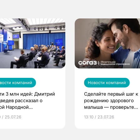
вости компаний
Новости компаний
ти 3 млн идей: Дмитрий
Сделайте первый шаг к
ведев рассказал о
рождению здорового
ой Народной
малыша — проверьте
грамме ЕР
репродуктивное здоров
 / 25.07.26
13:10 / 23.07.26
по ОМС!