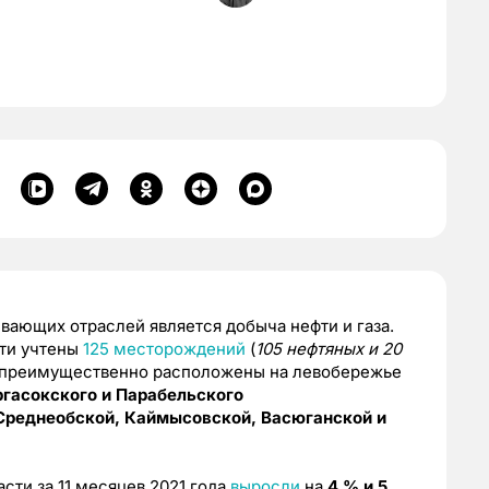
вающих отраслей является добыча нефти и газа.
сти учтены
125 месторождений
(
105 нефтяных и 20
 преимущественно расположены на левобережье
ргасокского и Парабельского
Среднеобской, Каймысовской, Васюганской и
сти за 11 месяцев 2021 года
выросли
на
4 % и 5