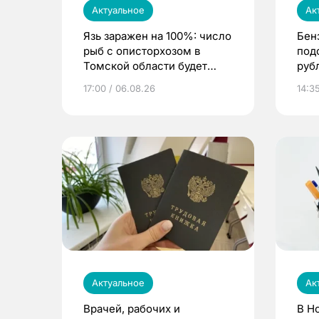
Актуальное
Ак
Язь заражен на 100%: число
Бен
рыб с описторхозом в
под
Томской области будет
руб
расти
17:00 / 06.08.26
14:3
Актуальное
Ак
Врачей, рабочих и
В Н