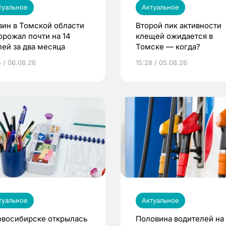
туальное
Актуальное
зин в Томской области
Второй пик активности
орожал почти на 14
клещей ожидается в
лей за два месяца
Томске — когда?
5 / 06.08.26
15:28 / 05.08.26
туальное
Актуальное
овосибирске открылась
Половина водителей на