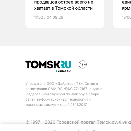
продавцов острее всего не
еди
хватает в Томской области
ярм
11:02 / 04.08.26
19:0
Учредитель ООО «Дайджест ТВ». Св-во о
регистрации СМИ ЭЛ №ФС 77-71671 выдано
Федеральной службой по надзору в сфере
связи, информационных технологий и
массовых коммуникаций 23.11.2017
© 1997 – 2026 Городской портал Томск.ру. Фун
Министерства цифрового развития, связи и ма