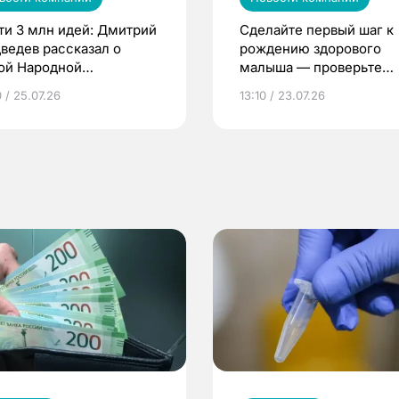
ти 3 млн идей: Дмитрий
Сделайте первый шаг к
ведев рассказал о
рождению здорового
ой Народной
малыша — проверьте
грамме ЕР
репродуктивное здоров
 / 25.07.26
13:10 / 23.07.26
по ОМС!