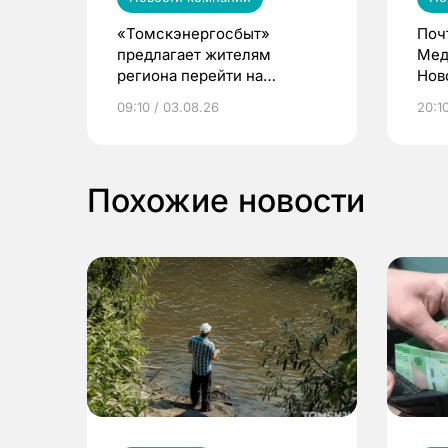
«Томскэнергосбыт»
Поч
предлагает жителям
Мед
региона перейти на
Нов
электронные квитанции и
про
09:10 / 03.08.26
20:10
выиграть призы
Похожие новости