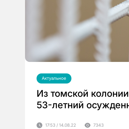
Актуальное
Из томской колони
53-летний осужден
17:53 / 14.08.22
7343