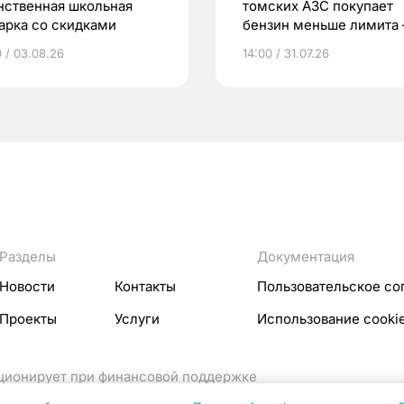
нственная школьная
томских АЗС покупает
арка со скидками
бензин меньше лимита
мэр
0 / 03.08.26
14:00 / 31.07.26
Разделы
Документация
Новости
Контакты
Пользовательское со
Проекты
Услуги
Использование cooki
кционирует при финансовой поддержке
ссовых коммуникаций Российской Федерации.