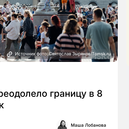
Источник фото: Святослав Зырянов/Tomsk.ru
еодолело границу в 8
к
Маша Лобанова