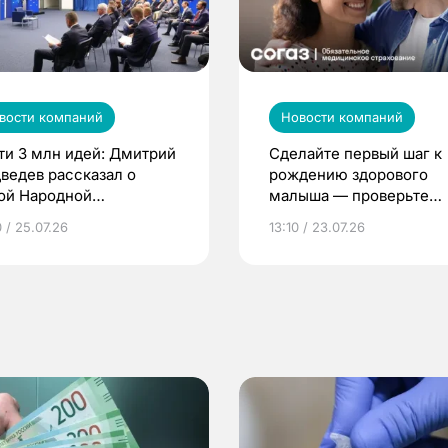
вости компаний
Новости компаний
ти 3 млн идей: Дмитрий
Сделайте первый шаг к
ведев рассказал о
рождению здорового
ой Народной
малыша — проверьте
грамме ЕР
репродуктивное здоров
 / 25.07.26
13:10 / 23.07.26
по ОМС!