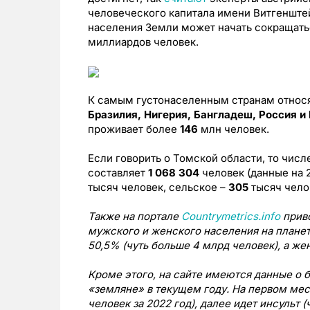
человеческого капитала имени Витгенштей
населения Земли может начать сокращаться
миллиардов человек.
К самым густонаселенным странам относ
Бразилия, Нигерия, Бангладеш, Россия и
проживает более
146
млн человек.
Если говорить о Томской области, то чис
составляет
1 068 304
человек (данные на 
тысяч человек, сельское –
305
тысяч чело
Также на портале
Countrymetrics.info
приво
мужского и женского населения на плане
50,5% (чуть больше 4 млрд человек), а жен
Кроме этого, на сайте имеются данные о 
«земляне» в текущем году. На первом мес
человек за 2022 год), далее идет инсульт