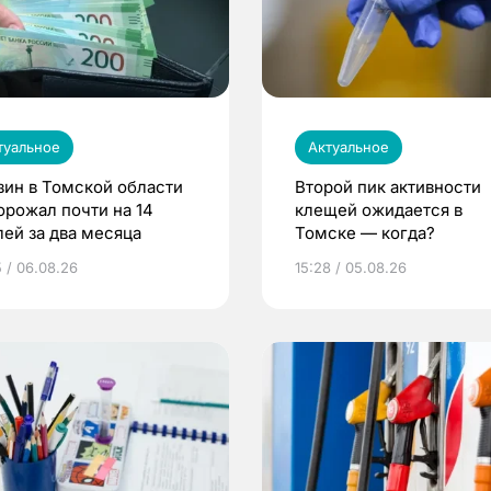
туальное
Актуальное
зин в Томской области
Второй пик активности
орожал почти на 14
клещей ожидается в
лей за два месяца
Томске — когда?
5 / 06.08.26
15:28 / 05.08.26