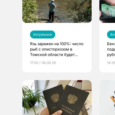
Актуальное
Ак
Язь заражен на 100%: число
Бен
рыб с описторхозом в
под
Томской области будет
руб
расти
17:00 / 06.08.26
14:3