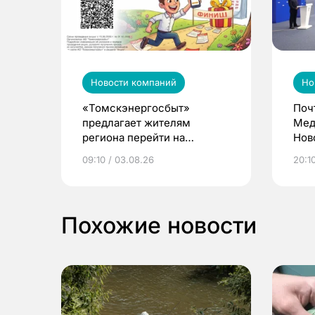
Новости компаний
Но
«Томскэнергосбыт»
Поч
предлагает жителям
Мед
региона перейти на
Нов
электронные квитанции и
про
09:10 / 03.08.26
20:10
выиграть призы
Похожие новости