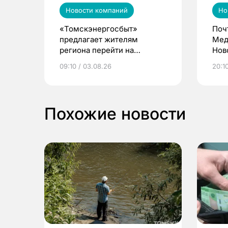
Новости компаний
Но
«Томскэнергосбыт»
Поч
предлагает жителям
Мед
региона перейти на
Нов
электронные квитанции и
про
09:10 / 03.08.26
20:10
выиграть призы
Похожие новости