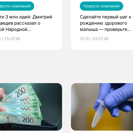
вости компаний
Новости компаний
ти 3 млн идей: Дмитрий
Сделайте первый шаг к
ведев рассказал о
рождению здорового
ой Народной
малыша — проверьте
грамме ЕР
репродуктивное здоров
 / 25.07.26
13:10 / 23.07.26
по ОМС!