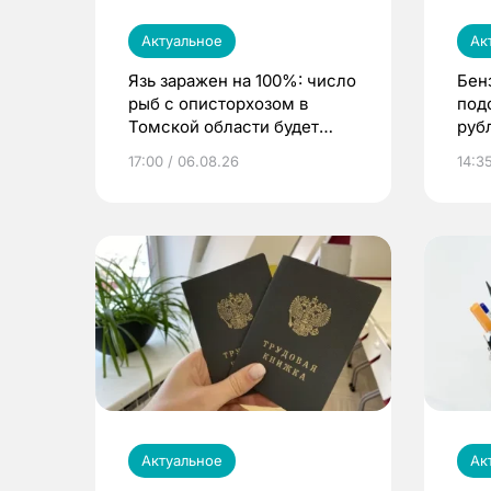
Актуальное
Ак
Язь заражен на 100%: число
Бен
рыб с описторхозом в
под
Томской области будет
руб
расти
17:00 / 06.08.26
14:3
Актуальное
Ак