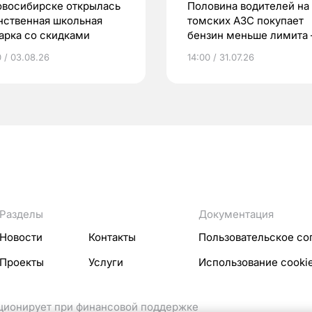
овосибирске открылась
Половина водителей на
нственная школьная
томских АЗС покупает
арка со скидками
бензин меньше лимита
мэр
0 / 03.08.26
14:00 / 31.07.26
Разделы
Документация
Новости
Контакты
Пользовательское со
Проекты
Услуги
Использование cooki
кционирует при финансовой поддержке