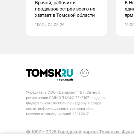
Врачей, рабочих и
В Н
продавцов острее всего не
еди
хватает в Томской области
ярм
11:02 / 04.08.26
19:0
Учредитель ООО «Дайджест ТВ». Св-во о
регистрации СМИ ЭЛ №ФС 77-71671 выдано
Федеральной службой по надзору в сфере
связи, информационных технологий и
массовых коммуникаций 23.11.2017
© 1997 – 2026 Городской портал Томск.ру. Фун