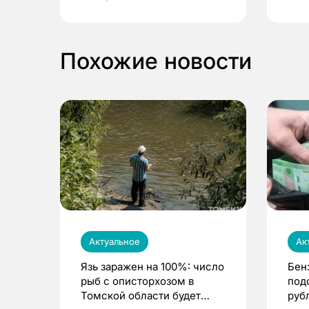
выиграть призы
Похожие новости
Актуальное
Ак
Язь заражен на 100%: число
Бен
рыб с описторхозом в
под
Томской области будет
руб