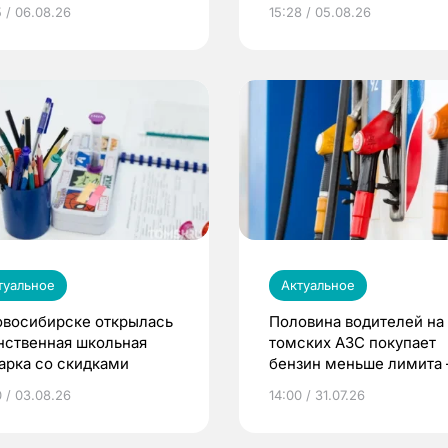
5 / 06.08.26
15:28 / 05.08.26
туальное
Актуальное
овосибирске открылась
Половина водителей на
нственная школьная
томских АЗС покупает
арка со скидками
бензин меньше лимита
мэр
0 / 03.08.26
14:00 / 31.07.26