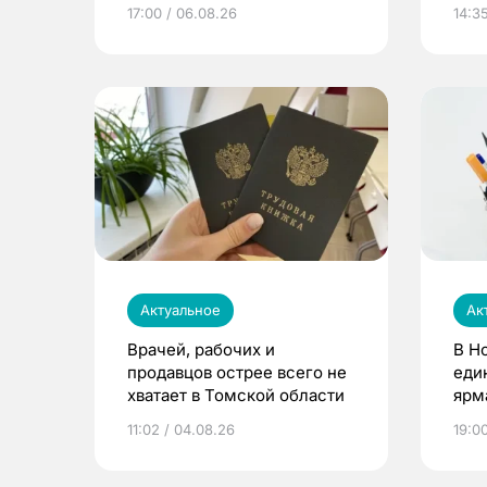
расти
17:00 / 06.08.26
14:3
Актуальное
Ак
Врачей, рабочих и
В Н
продавцов острее всего не
еди
хватает в Томской области
ярм
11:02 / 04.08.26
19:0