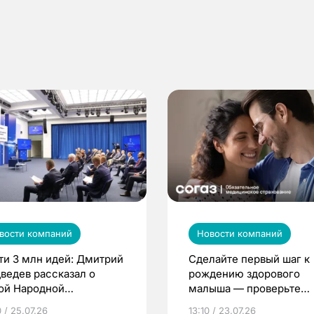
вости компаний
Новости компаний
ти 3 млн идей: Дмитрий
Сделайте первый шаг к
ведев рассказал о
рождению здорового
ой Народной
малыша — проверьте
грамме ЕР
репродуктивное здоров
 / 25.07.26
13:10 / 23.07.26