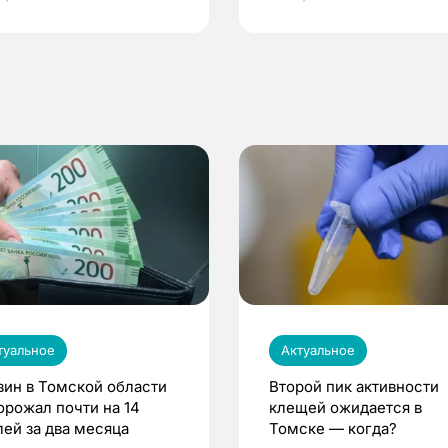
по ОМС!
туальное
Актуальное
зин в Томской области
Второй пик активности
орожал почти на 14
клещей ожидается в
лей за два месяца
Томске — когда?