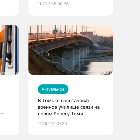
университета
11:30 / 05.08.26
Актуальное
В Томске восстановят
военное училище связи на
 —
левом берегу Томи
12:19 / 31.07.26