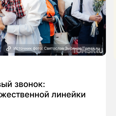
Источник фото: Святослав Зырянов/Tomsk.ru
вый звонок:
ржественной линейки