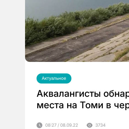
Актуальное
Аквалангисты обна
места на Томи в че
08:27 / 08.09.22
3734