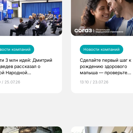
вости компаний
Новости компаний
ти 3 млн идей: Дмитрий
Сделайте первый шаг к
ведев рассказал о
рождению здорового
ой Народной
малыша — проверьте
грамме ЕР
репродуктивное здоров
 / 25.07.26
13:10 / 23.07.26
по ОМС!