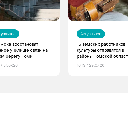
туальное
Актуальное
омске восстановят
15 земских работников
нное училище связи на
культуры отправятся в
ом берегу Томи
районы Томской облас
 / 31.07.26
16:19 / 29.07.26