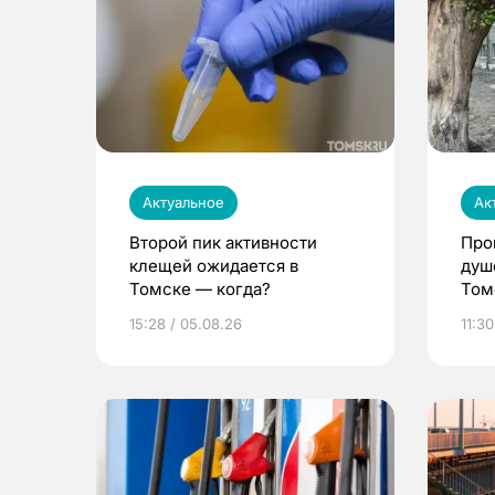
Актуальное
Ак
Второй пик активности
Про
клещей ожидается в
душ
Томске — когда?
Том
уни
15:28 / 05.08.26
11:30