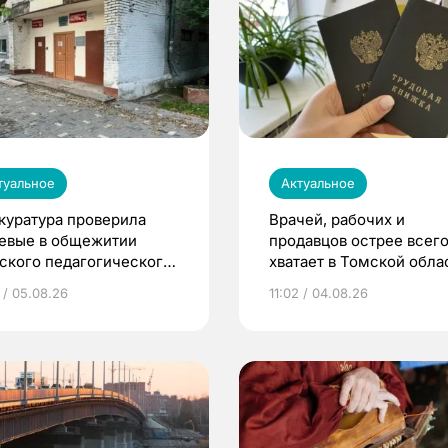
туальное
Актуальное
куратура проверила
Врачей, рабочих и
евые в общежитии
продавцов острее всего
ского педагогического
хватает в Томской обла
верситета
 / 05.08.26
11:02 / 04.08.26