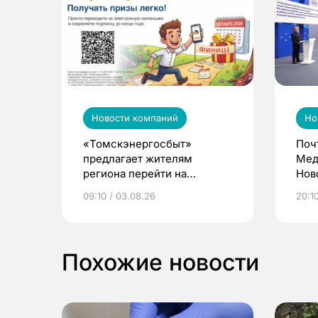
Новости компаний
Но
«Томскэнергосбыт»
Поч
предлагает жителям
Мед
региона перейти на
Нов
электронные квитанции и
про
09:10 / 03.08.26
20:10
выиграть призы
Похожие новости