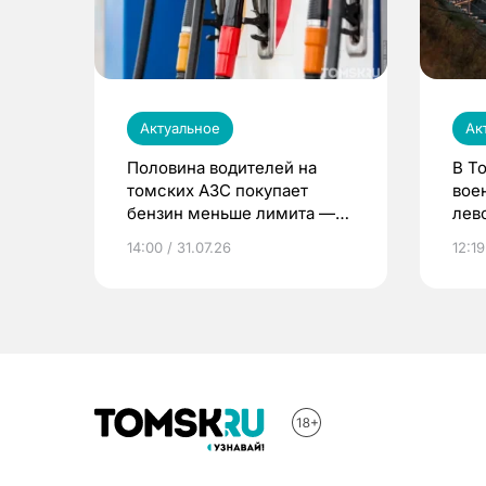
Актуальное
Ак
Половина водителей на
В Т
томских АЗС покупает
вое
бензин меньше лимита —
лев
мэр
14:00 / 31.07.26
12:19