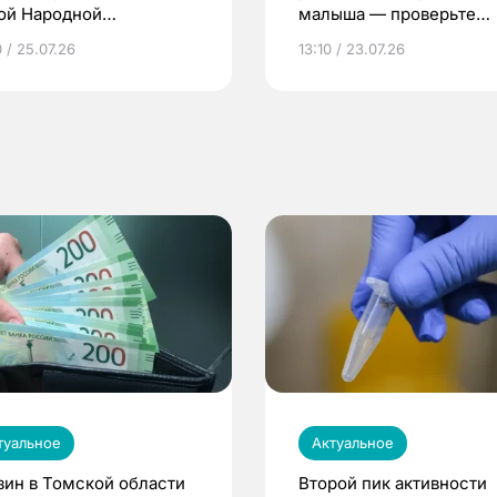
ой Народной
малыша — проверьте
грамме ЕР
репродуктивное здоров
 / 25.07.26
13:10 / 23.07.26
по ОМС!
туальное
Актуальное
зин в Томской области
Второй пик активности