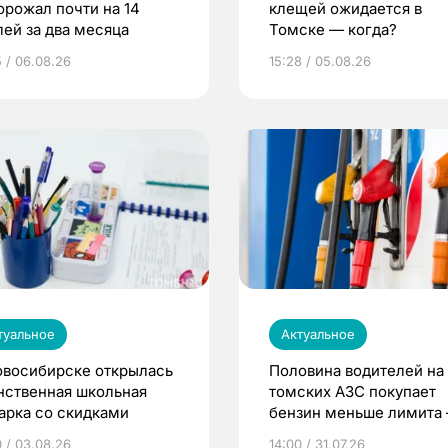
орожал почти на 14
клещей ожидается в
лей за два месяца
Томске — когда?
5 / 06.08.26
15:28 / 05.08.26
туальное
Актуальное
овосибирске открылась
Половина водителей на
нственная школьная
томских АЗС покупает
арка со скидками
бензин меньше лимита
мэр
0 / 03.08.26
14:00 / 31.07.26