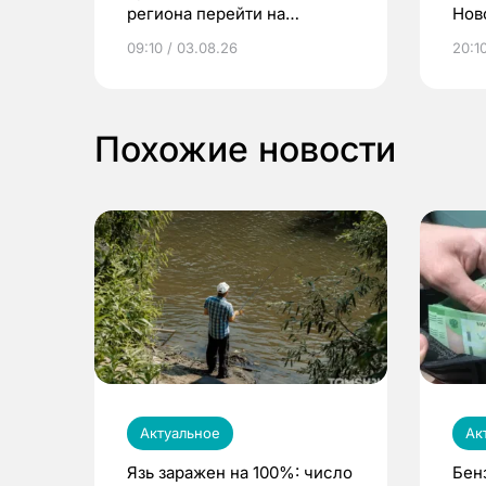
региона перейти на
Нов
электронные квитанции и
про
09:10 / 03.08.26
20:10
выиграть призы
Похожие новости
Актуальное
Ак
Язь заражен на 100%: число
Бен