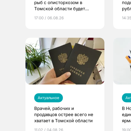
рыб с описторхозом в
под
Томской области будет
руб
расти
17:00 / 06.08.26
14:3
Актуальное
Ак
Врачей, рабочих и
В Н
продавцов острее всего не
еди
хватает в Томской области
ярм
11:02 / 04.08.26
19:0