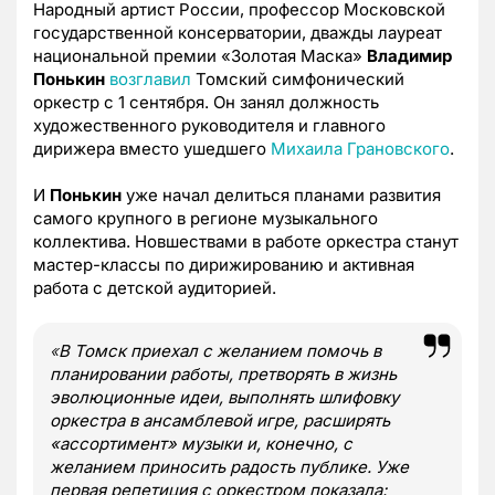
Народный артист России, профессор Московской
государственной консерватории, дважды лауреат
национальной премии «Золотая Маска»
Владимир
Понькин
возглавил
Томский симфонический
оркестр с 1 сентября. Он занял должность
художественного руководителя и главного
дирижера вместо ушедшего
Михаила Грановского
.
И
Понькин
уже начал делиться планами развития
самого крупного в регионе музыкального
коллектива. Новшествами в работе оркестра станут
мастер-классы по дирижированию и активная
работа с детской аудиторией.
«
В Томск приехал с желанием помочь в
планировании работы, претворять в жизнь
эволюционные идеи, выполнять шлифовку
оркестра в ансамблевой игре, расширять
«ассортимент» музыки и, конечно, с
желанием приносить радость публике. Уже
первая репетиция с оркестром показала: