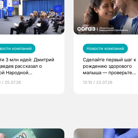
вости компаний
Новости компаний
ти 3 млн идей: Дмитрий
Сделайте первый шаг к
ведев рассказал о
рождению здорового
ой Народной
малыша — проверьте
грамме ЕР
репродуктивное здоров
 / 25.07.26
13:10 / 23.07.26
по ОМС!