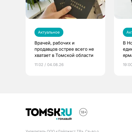
Актуальное
Ак
Врачей, рабочих и
В Н
продавцов острее всего не
еди
хватает в Томской области
ярм
11:02 / 04.08.26
19:0
Учредитель ООО «Дайджест ТВ». Св-во о