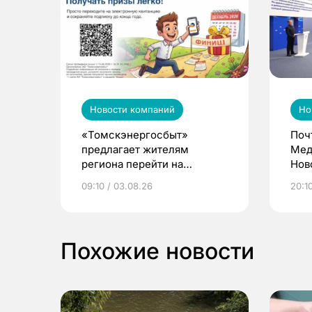
Новости компаний
Но
«Томскэнергосбыт»
Поч
предлагает жителям
Мед
региона перейти на
Нов
электронные квитанции и
про
09:10 / 03.08.26
20:10
выиграть призы
Похожие новости