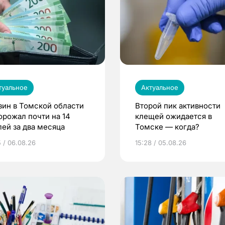
туальное
Актуальное
зин в Томской области
Второй пик активности
орожал почти на 14
клещей ожидается в
лей за два месяца
Томске — когда?
5 / 06.08.26
15:28 / 05.08.26