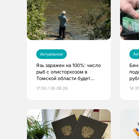
Актуальное
Ак
Язь заражен на 100%: число
Бен
рыб с описторхозом в
под
Томской области будет
руб
расти
17:00 / 06.08.26
14:3