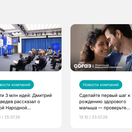
вости компаний
Новости компаний
ти 3 млн идей: Дмитрий
Сделайте первый шаг к
ведев рассказал о
рождению здорового
ой Народной
малыша — проверьте
грамме ЕР
репродуктивное здоров
 / 25.07.26
13:10 / 23.07.26
по ОМС!