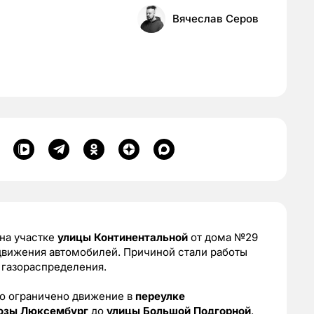
Вячеслав Серов
на участке
улицы Континентальной
от дома №29
движения автомобилей. Причиной стали работы
 газораспределения.
о ограничено движение в
переулке
Розы Люксембург
до
улицы Большой Подгорной
.