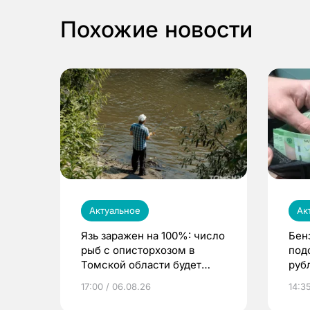
Похожие новости
Актуальное
Ак
Язь заражен на 100%: число
Бен
рыб с описторхозом в
под
Томской области будет
руб
расти
17:00 / 06.08.26
14:3