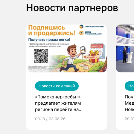
Новости партнеров
Новости компаний
Но
«Томскэнергосбыт»
Поч
предлагает жителям
Мед
региона перейти на
Нов
электронные квитанции и
про
09:10 / 03.08.26
20:10
выиграть призы