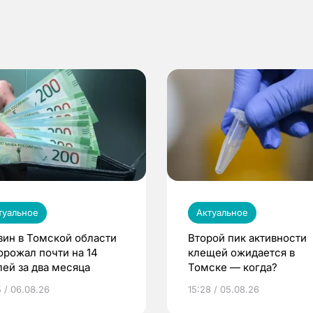
туальное
Актуальное
зин в Томской области
Второй пик активности
орожал почти на 14
клещей ожидается в
лей за два месяца
Томске — когда?
5 / 06.08.26
15:28 / 05.08.26