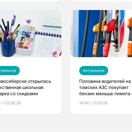
туальное
Актуальное
овосибирске открылась
Половина водителей на
нственная школьная
томских АЗС покупает
арка со скидками
бензин меньше лимита
мэр
0 / 03.08.26
14:00 / 31.07.26