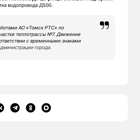
тка водопровода Д500.
аботами АО «Томск РТС» по
частке теплотрассы №7. Движение
оответствии с временными знаками
администрации города.