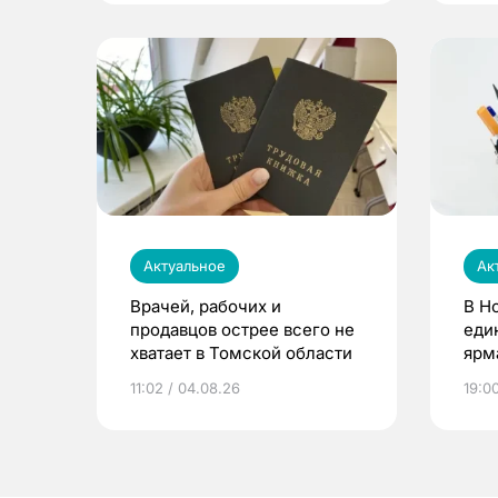
Актуальное
Ак
Врачей, рабочих и
В Н
продавцов острее всего не
еди
хватает в Томской области
ярм
11:02 / 04.08.26
19:0