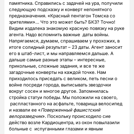
памятника. Справились с задачей на ура, получили
следующую подсказку и конверт непонятного
предназначения. «Красный пентагон Томска со
зрителями»… Что это может быть? БКЗ? Точно!
Видим издалека знакомую красную повязку на руке
агента. Надо вспомнить важные даты войны.
Напрягаемся, думаем, спрашиваем у прохожих, в
итоге солидный результат – 23 даты. Агент заносит
его в штаб-лист, и мы направляемся дальше. А
дальше самые разные этапы – интересные,
прикольные, сложные задания, и все те же
загадочные конверты на каждой точке. Нам
приходилось приседать с великом, петь песни о
войне посреди города, выписывать звездочки
вокруг сосен и многое другое. Запомнилась
стройка статуи победы. Мы положили на своего,
распластанного на асфальте, товарища велосипед
и назвали ее «
Поверженный фашистский
велоразведчик
». Поскольку происходило сие
действо возле Кардиоцентра, из окон повылазили
больные с испуганными глазами и явным