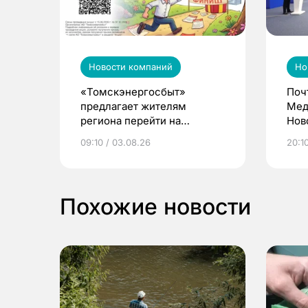
Новости компаний
Но
«Томскэнергосбыт»
Поч
предлагает жителям
Мед
региона перейти на
Нов
электронные квитанции и
про
09:10 / 03.08.26
20:10
выиграть призы
Похожие новости