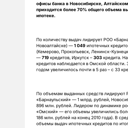
офисы банка в Новосибирске, Алтайском 
приходится более 70% общего объема вы
ипотеке.
По количеству выдач лидирует РОО «Барна
Новоалтайске) —
1 049
ипотечных кредито
(Кемерово, Прокопьевск, Ленинск-Кузнецк
—
719
кредитов, Иркутск –
303
кредита. Н
кредитов наблюдается в Омской области. 
годом увеличилось почти в 5 раз – с 33 кре
По объемам выданных средств лидируют Р
«Барнаульский» — 1 млрд. рублей, Новоси
896 млн. рублей. Лидером по динамике ро
«Омский» — его объемы увеличились более 
186 млн. рублей на конец 2010 года). В с
объемы выдач ипотечных кредитов по итог