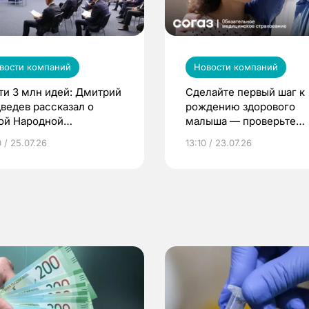
вости компаний
Новости компаний
ти 3 млн идей: Дмитрий
Сделайте первый шаг к
ведев рассказал о
рождению здорового
ой Народной
малыша — проверьте
грамме ЕР
репродуктивное здоров
 / 25.07.26
13:10 / 23.07.26
по ОМС!