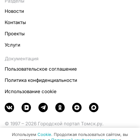
Разделы
Новости
Контакты
Проекты
Услуги
Документация
Пользовательское соглашение
Политика конфиденциальности
Использование cookie
© 1997 – 2026 Городской портал Томск.ру.
Функционирует при финансовой поддержке
Используем
Cookie
. Продолжая пользоваться сайтом, вы
Министерства цифрового развития, связи и массовых
соглашаетесь с
Политикой конфиденциальности
и