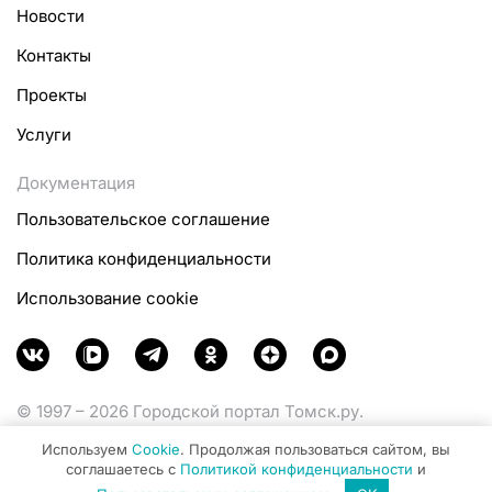
Новости
Контакты
Проекты
Услуги
Документация
Пользовательское соглашение
Политика конфиденциальности
Использование cookie
© 1997 – 2026 Городской портал Томск.ру.
Функционирует при финансовой поддержке
Используем
Cookie
. Продолжая пользоваться сайтом, вы
Министерства цифрового развития, связи и массовых
соглашаетесь с
Политикой конфиденциальности
и
коммуникаций Российской Федерации.