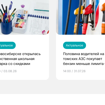
туальное
Актуальное
овосибирске открылась
Половина водителей на
нственная школьная
томских АЗС покупает
арка со скидками
бензин меньше лимита
мэр
0 / 03.08.26
14:00 / 31.07.26