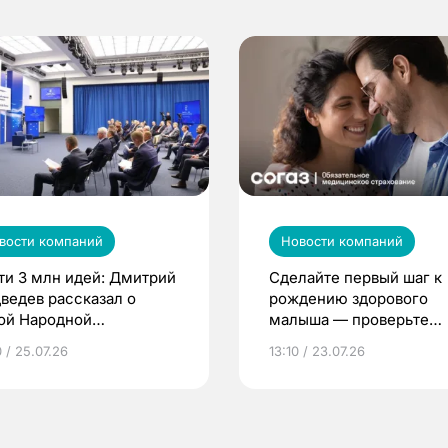
вости компаний
Новости компаний
ти 3 млн идей: Дмитрий
Сделайте первый шаг к
ведев рассказал о
рождению здорового
ой Народной
малыша — проверьте
грамме ЕР
репродуктивное здоров
 / 25.07.26
13:10 / 23.07.26
по ОМС!