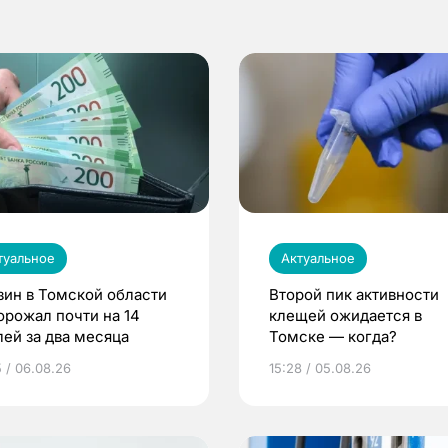
туальное
Актуальное
зин в Томской области
Второй пик активности
орожал почти на 14
клещей ожидается в
лей за два месяца
Томске — когда?
5 / 06.08.26
15:28 / 05.08.26