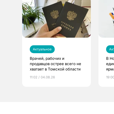
Актуальное
Ак
Врачей, рабочих и
В Н
продавцов острее всего не
еди
хватает в Томской области
ярм
11:02 / 04.08.26
19:0