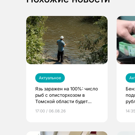
Актуальное
Ак
Язь заражен на 100%: число
Бен
рыб с описторхозом в
под
Томской области будет
руб
расти
17:00 / 06.08.26
14:3