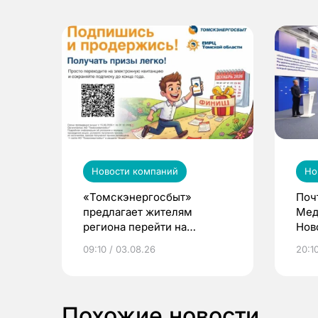
Новости компаний
Но
«Томскэнергосбыт»
Поч
предлагает жителям
Мед
региона перейти на
Нов
электронные квитанции и
про
09:10 / 03.08.26
20:10
выиграть призы
Похожие новости