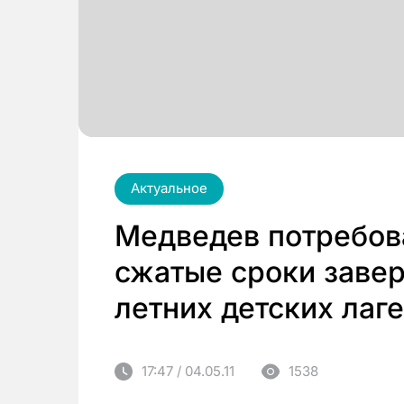
Актуальное
Медведев потребова
сжатые сроки завер
летних детских лаг
17:47 / 04.05.11
1538