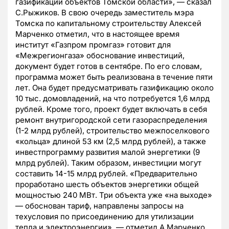
газификации объектов Томской области», — сказал
С.Рыжиков. В свою очередь заместитель мэра
Томска по капитальному строительству Алексей
Марченко отметил, что в настоящее время
институт «Газпром промгаз» готовит для
«Межрегионгаза» обоснование инвестиций,
документ будет готов в сентябре. По его словам,
программа может быть реализована в течение пяти
лет. Она будет предусматривать газификацию около
10 тыс. домовладений, на что потребуется 1,6 млрд
рублей. Кроме того, проект будет включать в себя
ремонт внутригородской сети газораспределения
(1-2 млрд рублей), строительство межпоселкового
«кольца» длиной 53 км (2,5 млрд рублей), а также
инвестпрограмму развития малой энергетики (9
млрд рублей). Таким образом, инвестиции могут
составить 14-15 млрд рублей. «Предварительно
проработано шесть объектов энергетики общей
мощностью 240 МВт. Три объекта уже «на выходе»
— обоснован тариф, направлены запросы на
техусловия по присоединению для утилизации
тепла и электроэнергии», — отметил А.Марченко.