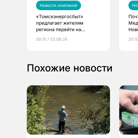
Новости компаний
Но
«Томскэнергосбыт»
Поч
предлагает жителям
Мед
региона перейти на
Нов
электронные квитанции и
про
09:10 / 03.08.26
20:10
выиграть призы
Похожие новости