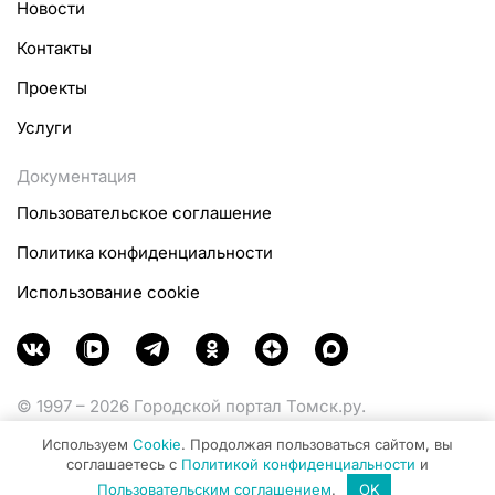
Новости
Контакты
Проекты
Услуги
Документация
Пользовательское соглашение
Политика конфиденциальности
Использование cookie
© 1997 – 2026 Городской портал Томск.ру.
Функционирует при финансовой поддержке
Используем
Cookie
. Продолжая пользоваться сайтом, вы
Министерства цифрового развития, связи и массовых
соглашаетесь с
Политикой конфиденциальности
и
коммуникаций Российской Федерации.
Пользовательским соглашением
.
OK