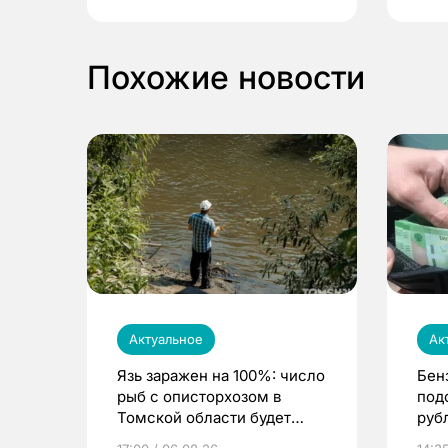
Похожие новости
Актуальное
Ак
Язь заражен на 100%: число
Бен
рыб с описторхозом в
под
Томской области будет
руб
расти