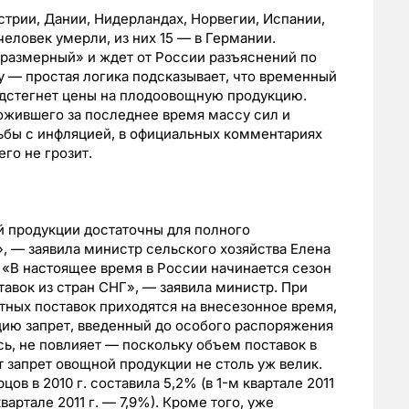
стрии, Дании, Нидерландах, Норвегии, Испании,
еловек умерли, из них 15 — в Германии.
оразмерный» и ждет от России разъяснений по
у — простая логика подсказывает, что временный
одстегнет цены на плодоовощную продукцию.
ожившего за последнее время массу сил и
ьбы с инфляцией, в официальных комментариях
го не грозит.
 продукции достаточны для полного
, — заявила министр сельского хозяйства Елена
. «В настоящее время в России начинается сезон
авок из стран СНГ», — заявила министр. При
тных поставок приходятся на внесезонное время,
яцию запрет, введенный до особого распоряжения
ь, не повлияет — поскольку объем поставок в
 запрет овощной продукции не столь уж велик.
ов в 2010 г. составила 5,2% (в 1-м квартале 2011
 квартале 2011 г. — 7,9%). Кроме того, уже