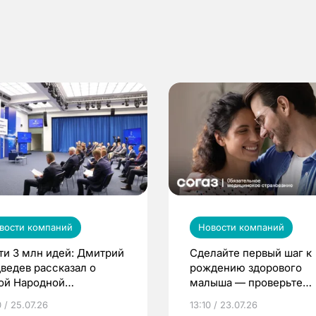
вости компаний
Новости компаний
ти 3 млн идей: Дмитрий
Сделайте первый шаг к
ведев рассказал о
рождению здорового
ой Народной
малыша — проверьте
грамме ЕР
репродуктивное здоров
 / 25.07.26
13:10 / 23.07.26
по ОМС!