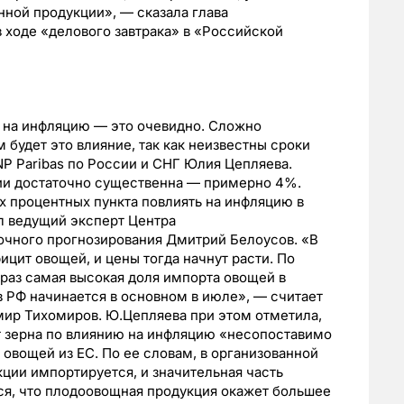
нной продукции», — сказала глава
 ходе «делового завтрака» в «Российской
 на инфляцию — это очевидно. Сложно
будет это влияние, так как неизвестны сроки
NP Paribas по России и СНГ Юлия Цепляева.
ии достаточно существенна — примерно 4%.
х процентных пункта повлиять на инфляцию в
ал ведущий эксперт Центра
очного прогнозирования Дмитрий Белоусов. «В
цит овощей, и цены тогда начнут расти. По
раз самая высокая доля импорта овощей в
 в РФ начинается в основном в июле», — считает
ир Тихомиров. Ю.Цепляева при этом отметила,
т зерна по влиянию на инфляцию «несопоставимо
овощей из ЕС. По ее словам, в организованной
ции импортируется, и значительная часть
ся, что плодоовощная продукция окажет большее