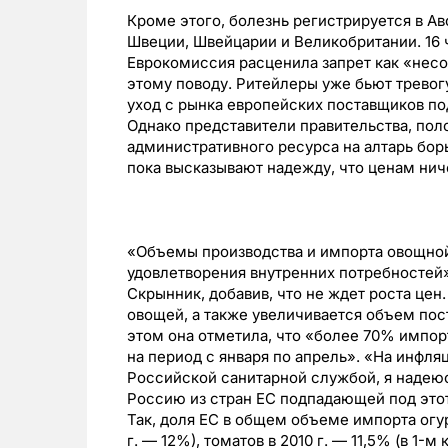
Кроме этого, болезнь регистрируется в Ав
Швеции, Швейцарии и Великобритании. 16 ч
Еврокомиссия расценила запрет как «нес
этому поводу. Ритейлеры уже бьют тревог
уход с рынка европейских поставщиков п
Однако представители правительства, пол
административного ресурса на алтарь бор
пока высказывают надежду, что ценам ниче
«Объемы производства и импорта овощной
удовлетворения внутренних потребностей»
Скрынник, добавив, что не ждет роста цен
овощей, а также увеличивается объем пост
этом она отметила, что «более 70% импор
на период с января по апрель». «На инфл
Российской санитарной службой, я надеюс
Россию из стран ЕС подпадающей под этот
Так, доля ЕС в общем объеме импорта огурц
г. — 12%), томатов в 2010 г. — 11,5% (в 1-м