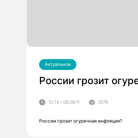
Актуальное
России грозит огур
12:14 / 06.06.11
1278
России грозит огуречная инфляция?