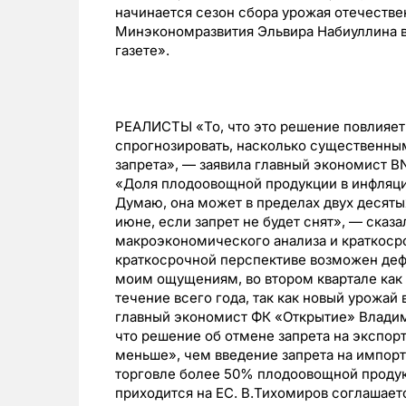
начинается сезон сбора урожая отечестве
Минэкономразвития Эльвира Набиуллина в
газете».
РЕАЛИСТЫ «То, что это решение повлияет
спрогнозировать, насколько существенным 
запрета», — заявила главный экономист B
«Доля плодоовощной продукции в инфляц
Думаю, она может в пределах двух десяты
июне, если запрет не будет снят», — сказ
макроэкономического анализа и краткоср
краткосрочной перспективе возможен дефи
моим ощущениям, во втором квартале как 
течение всего года, так как новый урожай
главный экономист ФК «Открытие» Владим
что решение об отмене запрета на экспор
меньше», чем введение запрета на импорт 
торговле более 50% плодоовощной продук
приходится на ЕС. В.Тихомиров соглашает