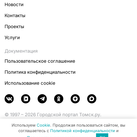
Новости
Контакты
Проекты
Услуги
Документация
Пользовательское соглашение
Политика конфиденциальности
Использование cookie
© 1997 – 2026 Городской портал Томск.ру.
Функционирует при финансовой поддержке
Используем
Cookie
. Продолжая пользоваться сайтом, вы
Министерства цифрового развития, связи и массовых
соглашаетесь с
Политикой конфиденциальности
и
коммуникаций Российской Федерации.