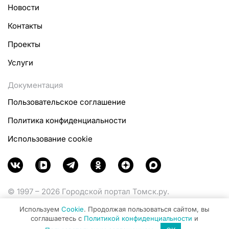
Новости
Контакты
Проекты
Услуги
Документация
Пользовательское соглашение
Политика конфиденциальности
Использование cookie
© 1997 – 2026 Городской портал Томск.ру.
Функционирует при финансовой поддержке
Используем
Cookie
. Продолжая пользоваться сайтом, вы
Министерства цифрового развития, связи и массовых
соглашаетесь с
Политикой конфиденциальности
и
коммуникаций Российской Федерации.