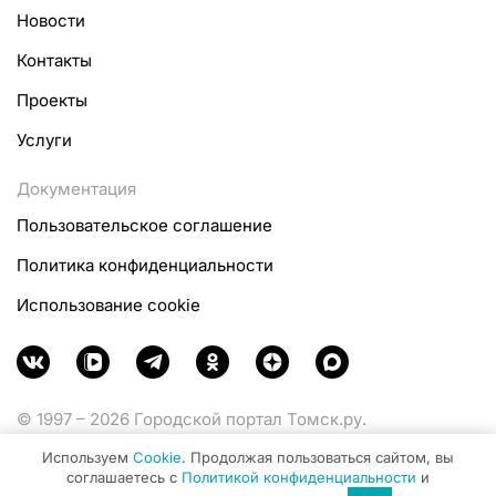
Новости
Контакты
Проекты
Услуги
Документация
Пользовательское соглашение
Политика конфиденциальности
Использование cookie
© 1997 – 2026 Городской портал Томск.ру.
Функционирует при финансовой поддержке
Используем
Cookie
. Продолжая пользоваться сайтом, вы
Министерства цифрового развития, связи и массовых
соглашаетесь с
Политикой конфиденциальности
и
коммуникаций Российской Федерации.