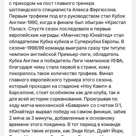
с приходом на пост главного тренера
шотландского специалиста Алекса Фергюсона.
Первым трофеем под его руководством стал Кубок
Англии-1990, когда в финале был обыгран «Кристал
Пэлас». Спустя сезон последовали и первые
европейские награды: «Манчестер Юнайтед» стал
обладателем Кубка кубков и Суперкубка Европы. В
сезоне-1998/99 команда выиграла сразу три титула:
чемпион английской Премьер-лиги, обладатель
Кубка Англии и победитель Лиги чемпионов УЕФА,
благодаря чему стала первой в стране, кому
покорилось такое количество трофеев. Финал
главного европейского турнира этого сезона,
который проходил на стадионе «Ноу Камп» в
Барселоне, стоит особняком как для клуба, так и
для всей истории соревнования. Проигрывая по
ходу матча мюнхенской «Баварии» со счетом 0:1,
«Юнайтед» вырвал победу на самом финише, забив
2 мяча за 3 минуты, добавленные к основному
времени этого поединка. В тот период в команде
блистали такие игроки, как Энди Коул, Дуайт Йорк,