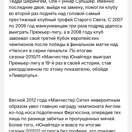
Тедди Шерингем, Оле-Гуннар Сульшер. Именно
последние двое, выйдя на замену, помогли клубу
во второй раз поднять над головой самый
престижный клубный трофей Старого Света. С 2007
по 2009 год манкунианцам три раза подряд удалось
выиграть Премьер-лигу, а в 2008 году клуб
завоевал свой третий Кубок европейских
чемпионов после победы в финальном матче над
«Челси» в серии пенальти. По итогам
сезона-2010/11 «Манчестер Юнайтед» выиграл
Премьер-лигу в 19-й раз в своей истории, став
рекордсменом по этому показателю, обойдя
«Ливерпуль».
Весной 2012 года «Манчестер Сити» невероятным
образом увел главную награду чемпионата Англии
из-под носа подопечных Фергюсона, опередив тех
лишь по разнице забитых и пропущенных мячей.
Более того, «Юнайтед» и вовсе по итогам
сезона-2011/12 остался без трофеев, что придает