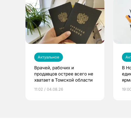
Актуальное
Ак
Врачей, рабочих и
В Н
продавцов острее всего не
еди
хватает в Томской области
ярм
11:02 / 04.08.26
19:0