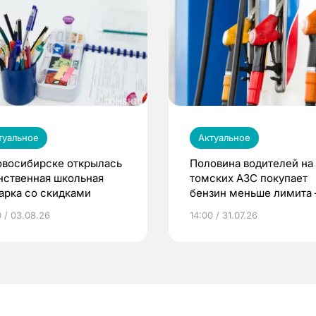
туальное
Актуальное
овосибирске открылась
Половина водителей на
нственная школьная
томских АЗС покупает
арка со скидками
бензин меньше лимита
мэр
0 / 03.08.26
14:00 / 31.07.26