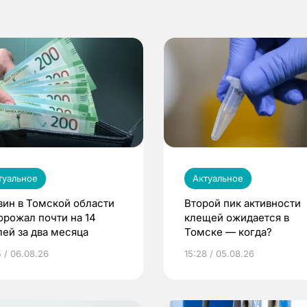
туальное
Актуальное
зин в Томской области
Второй пик активности
орожал почти на 14
клещей ожидается в
лей за два месяца
Томске — когда?
5 / 06.08.26
15:28 / 05.08.26