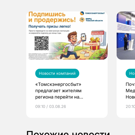
Новости компаний
Но
«Томскэнергосбыт»
Поч
предлагает жителям
Мед
региона перейти на
Нов
электронные квитанции и
про
09:10 / 03.08.26
20:10
выиграть призы
Похожие новости