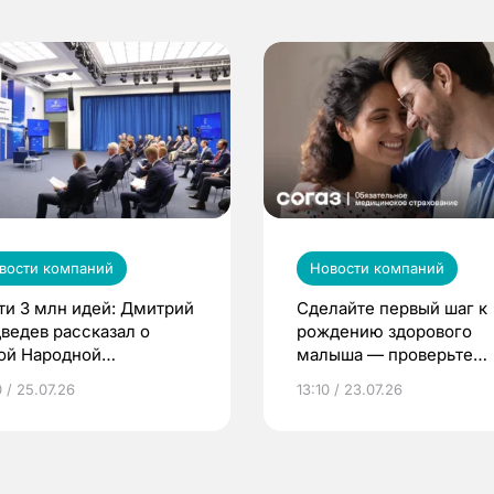
вости компаний
Новости компаний
ти 3 млн идей: Дмитрий
Сделайте первый шаг к
ведев рассказал о
рождению здорового
ой Народной
малыша — проверьте
грамме ЕР
репродуктивное здоров
 / 25.07.26
13:10 / 23.07.26
по ОМС!