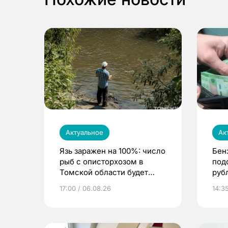
Актуальное
Ак
Язь заражен на 100%: число
Бен
рыб с описторхозом в
под
Томской области будет
руб
расти
17:00 / 06.08.26
14:3