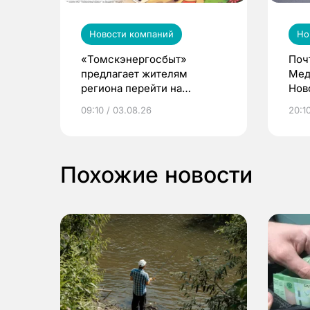
Новости компаний
Но
«Томскэнергосбыт»
Поч
предлагает жителям
Мед
региона перейти на
Нов
электронные квитанции и
про
09:10 / 03.08.26
20:10
выиграть призы
Похожие новости