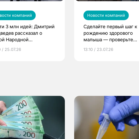
вости компаний
Новости компаний
ти 3 млн идей: Дмитрий
Сделайте первый шаг к
ведев рассказал о
рождению здорового
ой Народной
малыша — проверьте
грамме ЕР
репродуктивное здоров
 / 25.07.26
13:10 / 23.07.26
по ОМС!