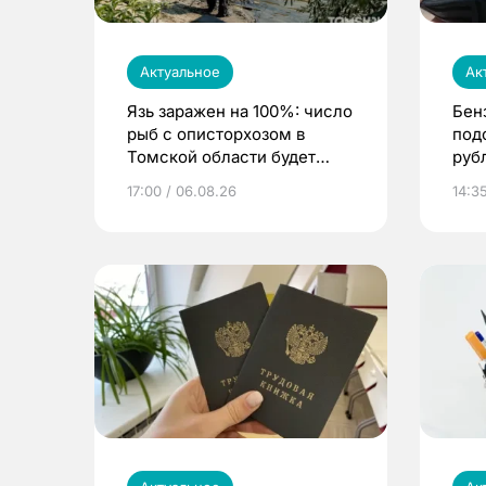
Актуальное
Ак
Язь заражен на 100%: число
Бен
рыб с описторхозом в
под
Томской области будет
руб
расти
17:00 / 06.08.26
14:3