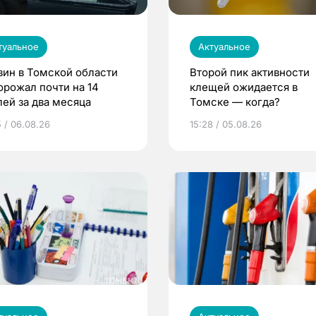
туальное
Актуальное
зин в Томской области
Второй пик активности
орожал почти на 14
клещей ожидается в
лей за два месяца
Томске — когда?
5 / 06.08.26
15:28 / 05.08.26