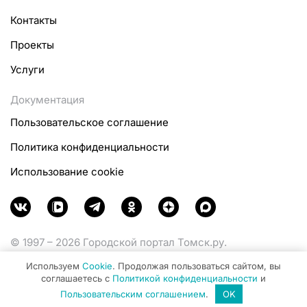
Контакты
Проекты
Услуги
Документация
Пользовательское соглашение
Политика конфиденциальности
Использование cookie
© 1997 – 2026 Городской портал Томск.ру.
Функционирует при финансовой поддержке
Используем
Cookie
. Продолжая пользоваться сайтом, вы
Министерства цифрового развития, связи и массовых
соглашаетесь с
Политикой конфиденциальности
и
коммуникаций Российской Федерации.
Пользовательским соглашением
.
OK