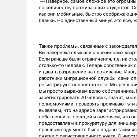
— Наверное, самое сложное это огромны
по количеству проживающих студентов. Со
как они мобильные, быстро соображающи
бланки. Но единственный минус это все, 
Также проблемы, связанные с законодател
Вы наверняка слышали о «резиновых кварти
Если раньше были ограничения, т.е. на ст
столько-то человек. Теперь собственник
и давать разрешение на проживание. Иногд
работники миграционной службы сами спос
регистрируют непонятно кого. Мы решени
мы просто выражаем волю собственника. 
зарегистрировать 20 человек, значит, мы
полномочиями, проверять проживают эти л
выявляем, что на адресе зарегистрирован
собственника, соседей и выясняем, что он
предоставляем в прокуратуру для инициир
прошлом году много было подано таких и
снятии с регистрационного учета. С инос