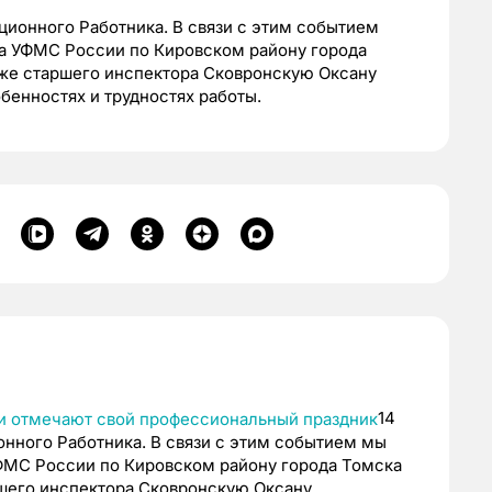
ционного Работника. В связи с этим событием
а УФМС России по Кировском району города
кже старшего инспектора Сковронскую Оксану
бенностях и трудностях работы.
14
нного Работника. В связи с этим событием мы
ФМС России по Кировском району города Томска
ршего инспектора Сковронскую Оксану