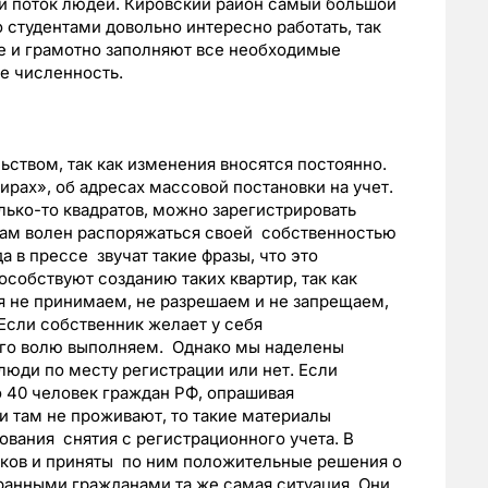
й поток людей. Кировский район самый большой
 студентами довольно интересно работать, так
е и грамотно заполняют все необходимые
же численность.
ьством, так как изменения вносятся постоянно.
рах», об адресах массовой постановки на учет.
олько-то квадратов, можно зарегистрировать
 сам волен распоряжаться своей собственностью
а в прессе звучат такие фразы, что это
обствуют созданию таких квартир, так как
я не принимаем, не разрешаем и не запрещаем,
Если собственник желает у себя
 его волю выполняем. Однако мы наделены
юди по месту регистрации или нет. Если
о 40 человек граждан РФ, опрашивая
и там не проживают, то такие материалы
ования снятия с регистрационного учета. В
сков и приняты по ним положительные решения о
транными гражданами та же самая ситуация. Они