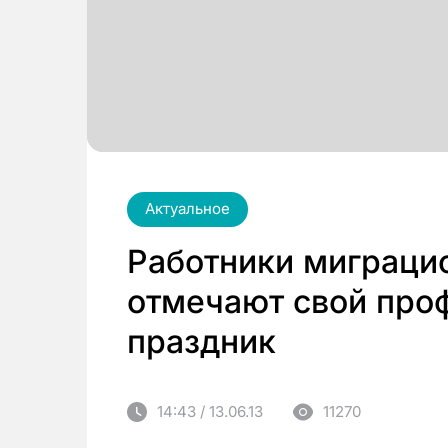
Актуальное
Работники миграци
отмечают свой про
праздник
14:43 / 13.06.13
11270