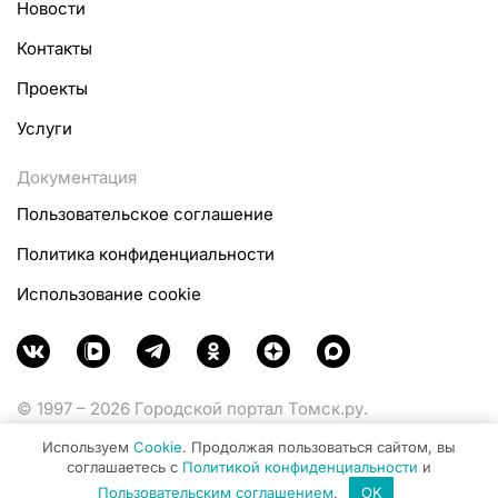
Новости
Контакты
Проекты
Услуги
Документация
Пользовательское соглашение
Политика конфиденциальности
Использование cookie
© 1997 – 2026 Городской портал Томск.ру.
Функционирует при финансовой поддержке
Используем
Cookie
. Продолжая пользоваться сайтом, вы
Министерства цифрового развития, связи и массовых
соглашаетесь с
Политикой конфиденциальности
и
коммуникаций Российской Федерации.
Пользовательским соглашением
.
OK