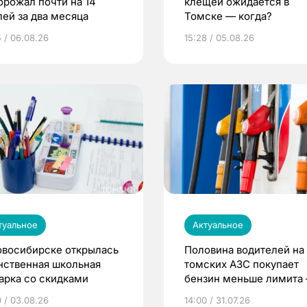
орожал почти на 14
клещей ожидается в
лей за два месяца
Томске — когда?
5 / 06.08.26
15:28 / 05.08.26
туальное
Актуальное
овосибирске открылась
Половина водителей на
нственная школьная
томских АЗС покупает
арка со скидками
бензин меньше лимита
мэр
0 / 03.08.26
14:00 / 31.07.26