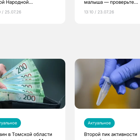
ой Народной
малыша — проверьте
грамме ЕР
репродуктивное здоров
 / 25.07.26
13:10 / 23.07.26
по ОМС!
туальное
Актуальное
зин в Томской области
Второй пик активности