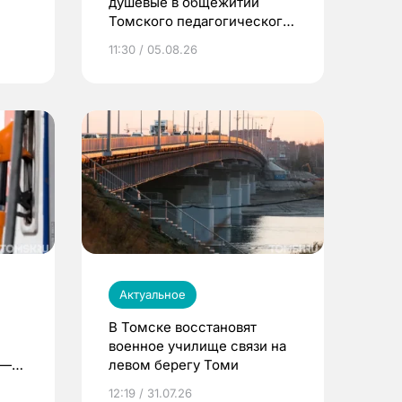
душевые в общежитии
Томского педагогического
университета
11:30 / 05.08.26
Актуальное
В Томске восстановят
военное училище связи на
 —
левом берегу Томи
12:19 / 31.07.26