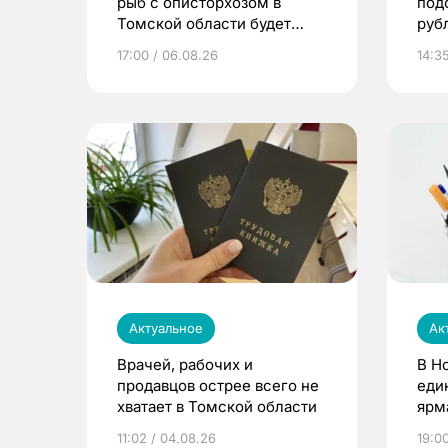
рыб с описторхозом в
под
Томской области будет
руб
расти
17:00 / 06.08.26
14:3
Актуальное
Ак
Врачей, рабочих и
В Н
продавцов острее всего не
еди
хватает в Томской области
ярм
11:02 / 04.08.26
19:0