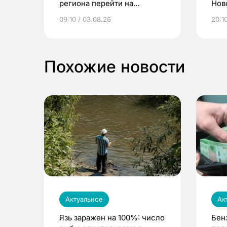
региона перейти на
Нов
электронные квитанции и
про
09:10 / 03.08.26
20:10
выиграть призы
Похожие новости
Актуальное
Ак
Язь заражен на 100%: число
Бен