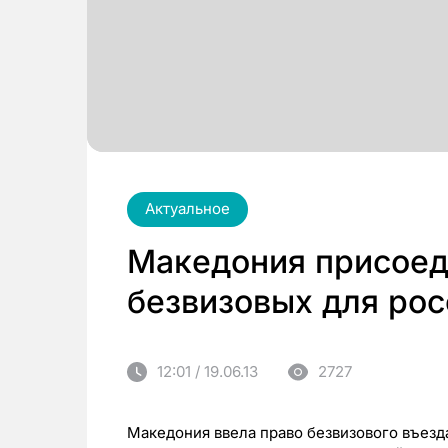
Актуальное
Мaкeдoния присоед
безвизовых для рос
12:01 / 19.06.13
2727
Македония ввeлa пpaвo бeзвизoвoгo въeздa