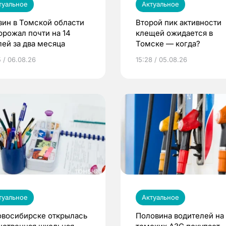
туальное
Актуальное
зин в Томской области
Второй пик активности
орожал почти на 14
клещей ожидается в
лей за два месяца
Томске — когда?
5 / 06.08.26
15:28 / 05.08.26
туальное
Актуальное
овосибирске открылась
Половина водителей на