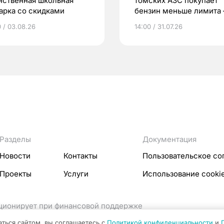
нственная школьная
томских АЗС покупает
арка со скидками
бензин меньше лимита
мэр
0 / 03.08.26
14:00 / 31.07.26
Разделы
Документация
Новости
Контакты
Пользовательское со
Проекты
Услуги
Использование cooki
кционирует при финансовой поддержке
ссовых коммуникаций Российской Федерации.
аться сайтом, вы соглашаетесь с
Политикой конфиденциальности
и