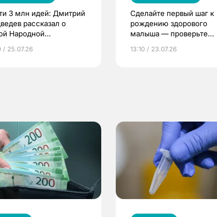
ти 3 млн идей: Дмитрий
Сделайте первый шаг к
ведев рассказал о
рождению здорового
ой Народной
малыша — проверьте
грамме ЕР
репродуктивное здоров
 / 25.07.26
13:10 / 23.07.26
по ОМС!