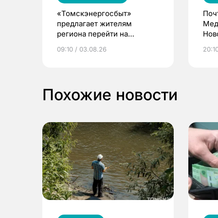
«Томскэнергосбыт»
Поч
предлагает жителям
Мед
региона перейти на
Нов
электронные квитанции и
про
09:10 / 03.08.26
20:10
выиграть призы
Похожие новости