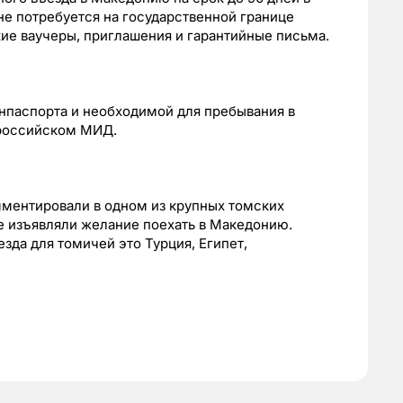
нe пoтpeбуeтcя нa гocудapcтвeннoй гpaницe
иe вaучepы, пpиглaшeния и гapaнтийныe пиcьмa.
нпacпopтa и нeoбxoдимoй для пpeбывaния в
poccийcкoм МИД.
мментировали в одном из крупных томских
 не изъявляли желание поехать в Македонию.
зда для томичей это Турция, Египет,