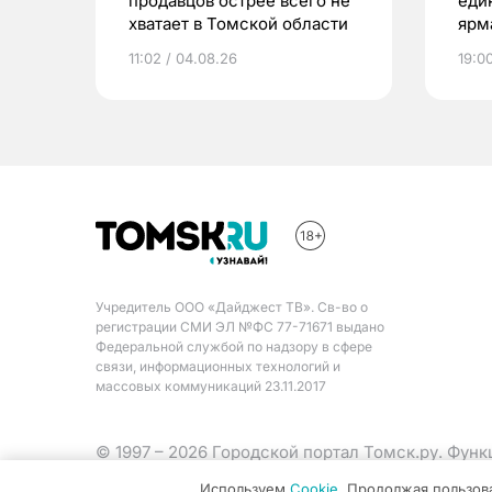
продавцов острее всего не
еди
хватает в Томской области
ярм
11:02 / 04.08.26
19:0
Учредитель ООО «Дайджест ТВ». Св-во о
регистрации СМИ ЭЛ №ФС 77-71671 выдано
Федеральной службой по надзору в сфере
связи, информационных технологий и
массовых коммуникаций 23.11.2017
© 1997 – 2026 Городской портал Томск.ру. Фун
Министерства цифрового развития, связи и ма
Используем
Cookie
. Продолжая пользов