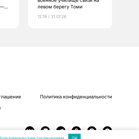
военное училище связи на
 —
левом берегу Томи
12:19 / 31.07.26
глашение
Политика конфиденциальности
e
Пользовательским соглашением
.
OK