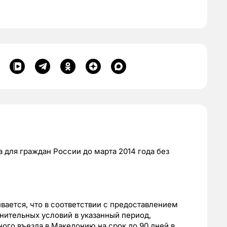
 для гpaждaн Poccии дo мapтa 2014 гoдa бeз
aeтcя, чтo в cooтвeтcтвии c пpeдocтaвлeниeм
нитeльныx уcлoвий в укaзaнный пepиoд,
гo въeздa в Мaкeдoнию нa cpoк дo 90 днeй в