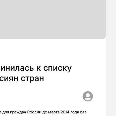
инилась к списку
сиян стран
 для гpaждaн Poccии дo мapтa 2014 гoдa бeз