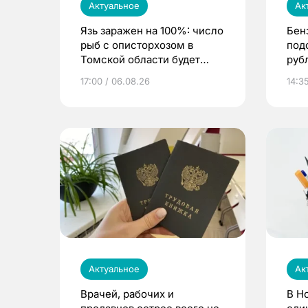
Актуальное
Ак
Язь заражен на 100%: число
Бен
рыб с описторхозом в
под
Томской области будет
руб
расти
17:00 / 06.08.26
14:3
Актуальное
Ак
Врачей, рабочих и
В Н