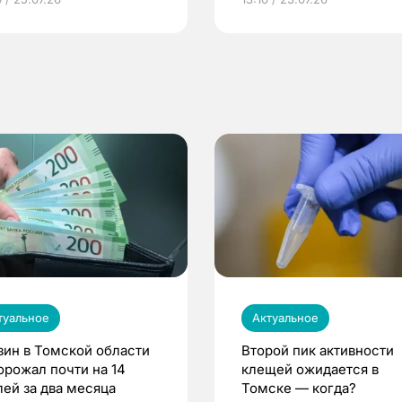
по ОМС!
туальное
Актуальное
зин в Томской области
Второй пик активности
орожал почти на 14
клещей ожидается в
лей за два месяца
Томске — когда?