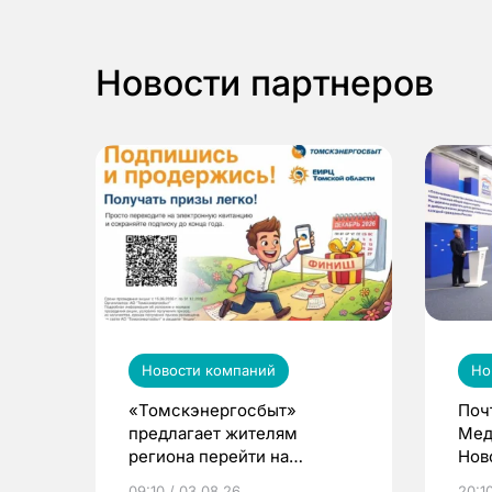
Новости партнеров
Новости компаний
Но
«Томскэнергосбыт»
Поч
предлагает жителям
Мед
региона перейти на
Нов
электронные квитанции и
про
09:10 / 03.08.26
20:10