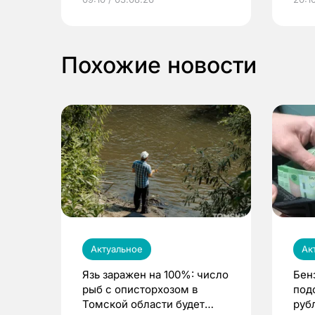
выиграть призы
Похожие новости
Актуальное
Ак
Язь заражен на 100%: число
Бен
рыб с описторхозом в
под
Томской области будет
руб