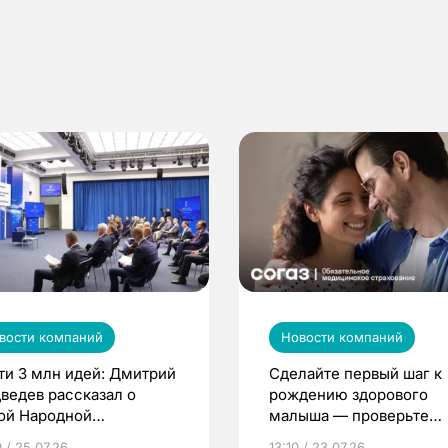
вости компаний
Новости компаний
ти 3 млн идей: Дмитрий
Сделайте первый шаг к
ведев рассказал о
рождению здорового
ой Народной
малыша — проверьте
грамме ЕР
репродуктивное здоров
 / 25.07.26
13:10 / 23.07.26