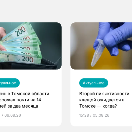
туальное
Актуальное
зин в Томской области
Второй пик активности
орожал почти на 14
клещей ожидается в
лей за два месяца
Томске — когда?
5 / 06.08.26
15:28 / 05.08.26