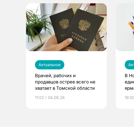
Актуальное
Ак
Врачей, рабочих и
В Н
продавцов острее всего не
еди
хватает в Томской области
ярм
11:02 / 04.08.26
19:0