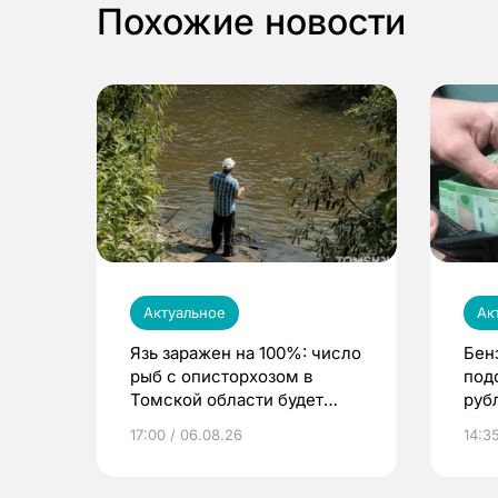
Похожие новости
Актуальное
Ак
Язь заражен на 100%: число
Бен
рыб с описторхозом в
под
Томской области будет
руб
расти
17:00 / 06.08.26
14:3