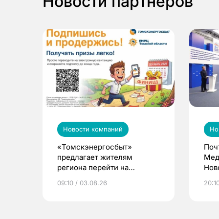
Новости партнеров
Новости компаний
Но
«Томскэнергосбыт»
Поч
предлагает жителям
Мед
региона перейти на
Нов
электронные квитанции и
про
09:10 / 03.08.26
20:10
выиграть призы