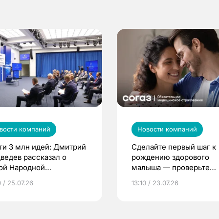
вости компаний
Новости компаний
ти 3 млн идей: Дмитрий
Сделайте первый шаг к
ведев рассказал о
рождению здорового
ой Народной
малыша — проверьте
грамме ЕР
репродуктивное здоров
 / 25.07.26
13:10 / 23.07.26
по ОМС!