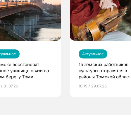
туальное
Актуальное
омске восстановят
15 земских работников
нное училище связи на
культуры отправятся в
ом берегу Томи
районы Томской облас
 / 31.07.26
16:19 / 29.07.26