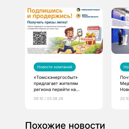
Новости компаний
Но
«Томскэнергосбыт»
Поч
предлагает жителям
Мед
региона перейти на
Нов
электронные квитанции и
про
09:10 / 03.08.26
20:10
выиграть призы
Похожие новости