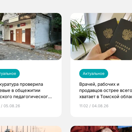
туальное
Актуальное
куратура проверила
Врачей, рабочих и
евые в общежитии
продавцов острее всего
ского педагогического
хватает в Томской обла
верситета
 / 05.08.26
11:02 / 04.08.26