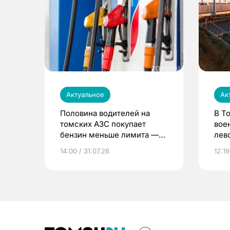
Актуальное
Ак
Половина водителей на
В Т
томских АЗС покупает
вое
бензин меньше лимита —
лев
мэр
14:00 / 31.07.26
12:19