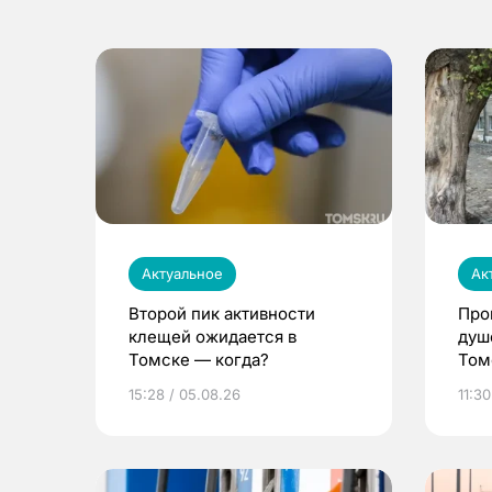
Актуальное
Ак
Второй пик активности
Про
клещей ожидается в
душ
Томске — когда?
Том
уни
15:28 / 05.08.26
11:30