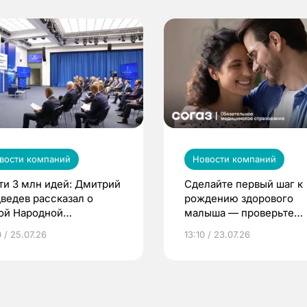
вости компаний
Новости компаний
ти 3 млн идей: Дмитрий
Сделайте первый шаг к
ведев рассказал о
рождению здорового
ой Народной
малыша — проверьте
грамме ЕР
репродуктивное здоров
 / 25.07.26
13:10 / 23.07.26
по ОМС!